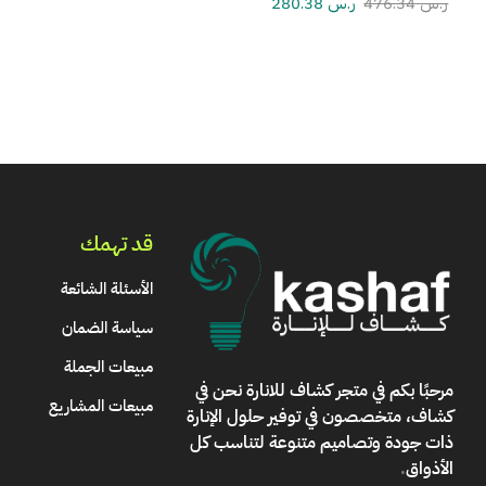
ر.س
476.34
ر.س
280.38
قد تهمك
الأسئلة الشائعة
سياسة الضمان
مبيعات الجملة
مرحبًا بكم في
متجر كشاف للانارة
نحن في
مبيعات المشاريع
كشاف، متخصصون في توفير حلول الإنارة
ذات جودة وتصاميم متنوعة لتناسب كل
الأذواق
.