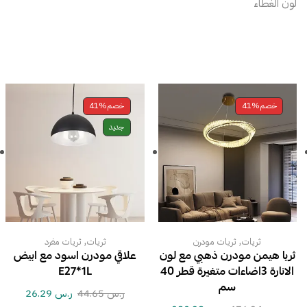
لون الغطاء
خصم
41%
خصم
41%
جديد
,
,
ثريات
ثريات مودرن
ثريات
ثريات مفرد
ثريا هيمن مودرن ذهبي مع لون
علاقي مودرن اسود مع ابيض
الانارة 3اضاءات متغيرة قطر 40
E27*1L
سم
ر.س
44.65
ر.س
26.29