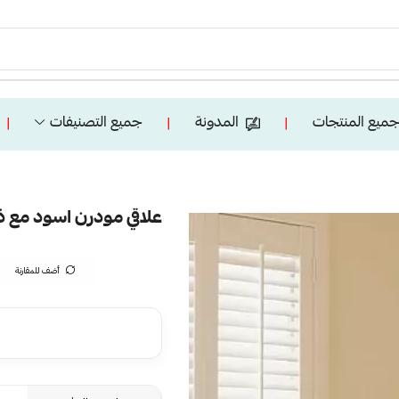
ميع المنتجات
المدونة
جميع التصنيفات
❘
❘
❘
علاقي مودرن اسود مع ذهبي L
أضف للمقارنة