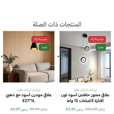
المنتجات ذات الصلة
خصم
41%
خصم
41%
جديد
جديد
,
,
ثريات
ثريات مفرد
ثريات
ثريات مفرد
علاقي مجوز حلقتين اسود لون
علاقي مودرن اسود مع ذهبي
الانارة 3اضاءات 15 واط
E27*1L
ر.س
106.08
ر.س
62.45
ر.س
40.94
ر.س
24.09