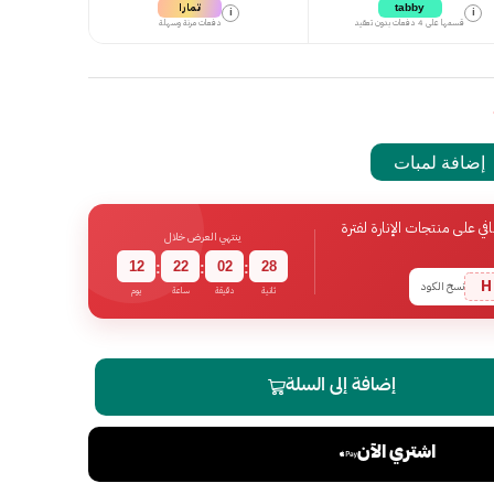
تمارا
tabby
i
i
قسمها على 4 دفعات بدون تعقيد
دفعات مرنة وسهلة
إضافة لمبات
 على منتجات الإنارة لفترة
ينتهي العرض خلال
12
22
02
27
:
:
:
H
نسخ الكود
ثانية
دقيقة
ساعة
يوم
إضافة إلى السلة
اشتري الآن