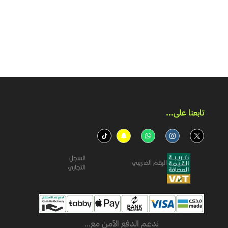
تابعنا على...​
السجل
الرقم الضريبي
التجاري
ندعم الدفع الآمن مع...