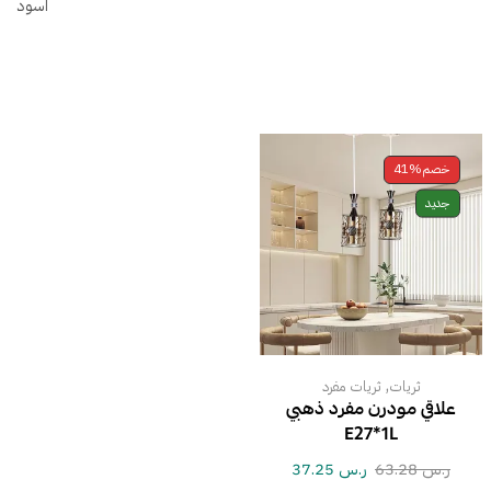
اسود
خصم
41%
جديد
,
ثريات
ثريات مفرد
علاقي مودرن مفرد ذهبي
E27*1L
ر.س
63.28
ر.س
37.25