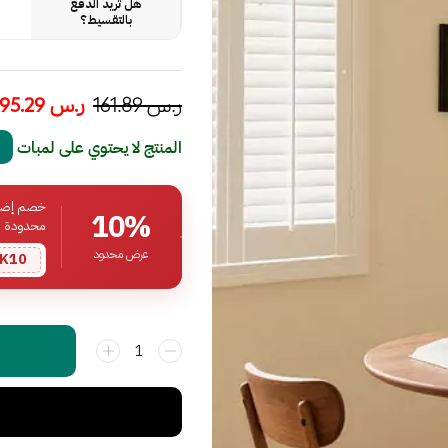
هل تريد الدفع
بالتقسيط؟
ر.س
161.89
ر.س
95.29
المنتج لا يحتوي على لمبات
خصم إضافي
10%
محدودة
عرض محدود
K10