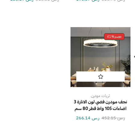
خصم
41%
ثريات مودرن
نجف مودرن فضي لون الانارة 3
اضاءات 105 واط قطر 80 سم
ر.س
452.15
ر.س
266.14