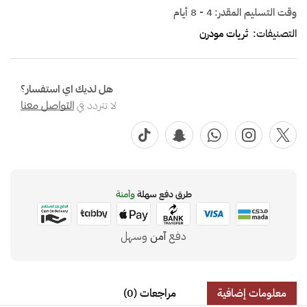
وقت التسليم المقدر:
4 - 8 أيام
التصنيفات:
ثريات مودرن
هل لديك اي استفسار؟
لا تتردد في
التواصل معنا
طرق دفع سهلة
وآمنة
دفع
آمن
وسهل
معلومات إضافية
مراجعات (0)