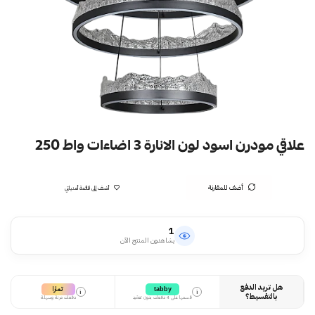
علاقي مودرن اسود لون الانارة 3 اضاءات واط 250
أضف للمقارنة
أضف إلى قائمة أمنياتي
1
يشاهدون المنتج الآن
هل تريد الدفع
تمارا
tabby
i
i
بالتقسيط؟
قسمها على 4 دفعات بدون تعقيد
دفعات مرنة وسهلة