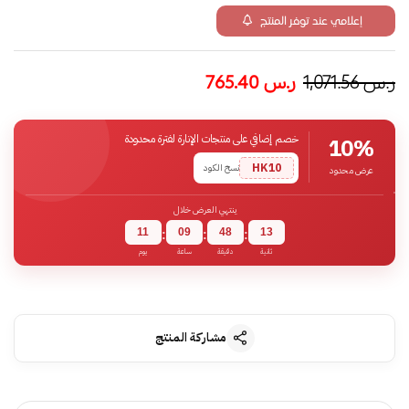
إعلامي عند توفر المنتج
ر.س
1,071.56
ر.س
765.40
خصم إضافي على منتجات الإنارة لفترة محدودة
10%
HK10
نسخ الكود
عرض محدود
ينتهي العرض خلال
11
09
48
12
:
:
:
ثانية
دقيقة
ساعة
يوم
مشاركة المنتج