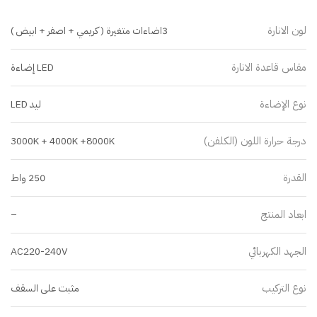
لون الانارة
3اضاءات متغيرة ( كريمي + اصفر + ابيض )
مقاس قاعدة الانارة
LED إضاءة
نوع الإضاءة
ليد LED
درجة حرارة اللون (الكلفن)
3000K + 4000K +8000K
القدرة
250 واط
ابعاد المنتج
–
الجهد الكهربائي
AC220-240V
نوع التركيب
مثبت على السقف