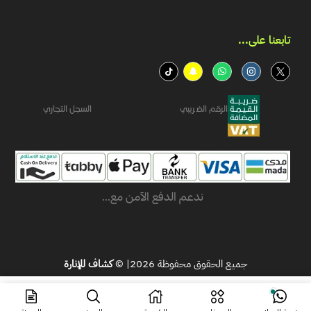
تابعنا على...​
الرقم الضريبي
السجل التجاري
ندعم الدفع الآمن مع...
جميع الحقوق محفوظة 2026| ©
كشاف للإنارة
ر.س
109.76
اشتر الآن
ر.س
85.74