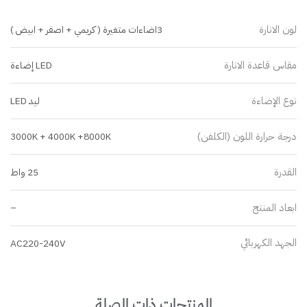
لون الانارة
3اضاءات متغيرة ( كريمي + اصفر + ابيض )
مقاس قاعدة الانارة
LED إضاءة
نوع الإضاءة
ليد LED
درجة حرارة اللون (الكلفن)
3000K + 4000K +8000K
القدرة
25 واط
ابعاد المنتج
–
الجهد الكهربائي
AC220-240V
المنتجات ذات الصلة