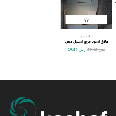
ثريات مفرد
علاقي اسود مربع استيل مفرد
ر.س
29.42
ر.س
19.80