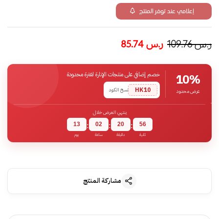
إعلامي عند توفر المنتج
ر.س
109.76
ر.س
85.74
خصم إضافي على منتجات الإنارة لفترة محدودة
10%
HK10
نسخ الكود
عرض محدود
ينتهي العرض خلال
13
02
20
55
:
:
:
ثانية
دقيقة
ساعة
يوم
مشاركة المنتج