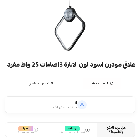
علاقي مودرن اسود لون الانارة 3اضاءات 25 واط مفرد
أضف للمقارنة
أضف إلى قائمة أمنياتي
1
يشاهدون المنتج الآن
هل تريد الدفع
تمارا
tabby
i
i
بالتقسيط؟
قسمها على 4 دفعات بدون تعقيد
دفعات مرنة وسهلة