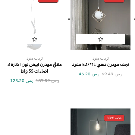
ثريات مفرد
ثريات مفرد
نجف مودرن ذهبي E27*1L مفرد
علاقي مودرن ابيض لون الانارة 3
اضاءات 55 واط
ر.س
69.49
ر.س
46.20
ر.س
187.59
ر.س
123.20
خصم
33%