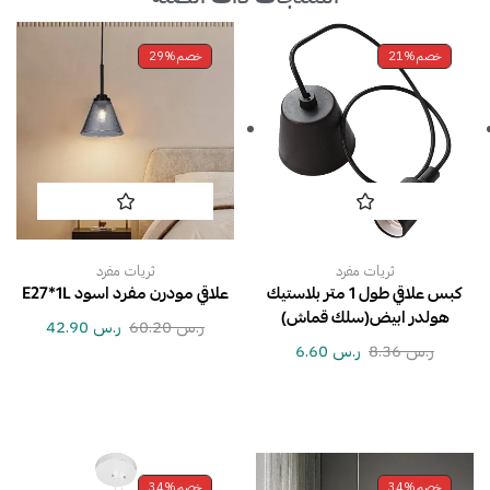
خصم
21%
خصم
29%
ثريات مفرد
ثريات مفرد
كبس علاقي طول 1 متر بلاستيك
علاقي مودرن مفرد اسود E27*1L
هولدر ابيض(سلك قماش)
ر.س
60.20
ر.س
42.90
ر.س
8.36
ر.س
6.60
خصم
34%
خصم
34%