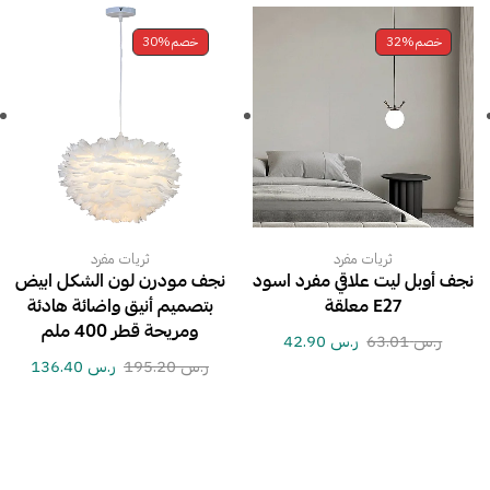
خصم
32%
خصم
30%
ثريات مفرد
ثريات مفرد
نجف أوبل ليت علاقي مفرد اسود
نجف مودرن لون الشكل ابيض
E27 معلقة
بتصميم أنيق واضائة هادئة
ومريحة قطر 400 ملم
ر.س
63.01
ر.س
42.90
ر.س
195.20
ر.س
136.40