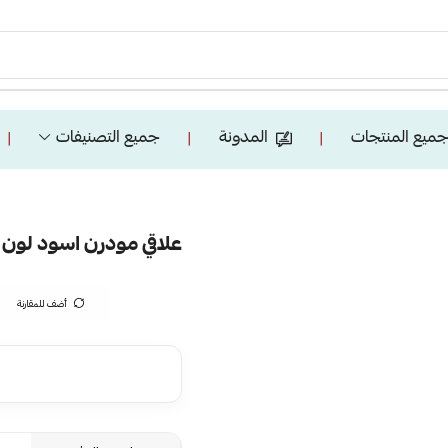
ميع المنتجات
المدونة
جميع التصنيفات
❘
❘
❘
علاقي مودرن اسود لون الانارة 3اضاءات 0
أضف للمقارنة