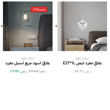
خصم
33%
ثريات مفرد
ثريات مفرد
علاقي مفرد ابيض E27*1L
علاقي اسود مربع استيل مفرد
ر.س
24.33
ر.س
29.42
ر.س
19.80