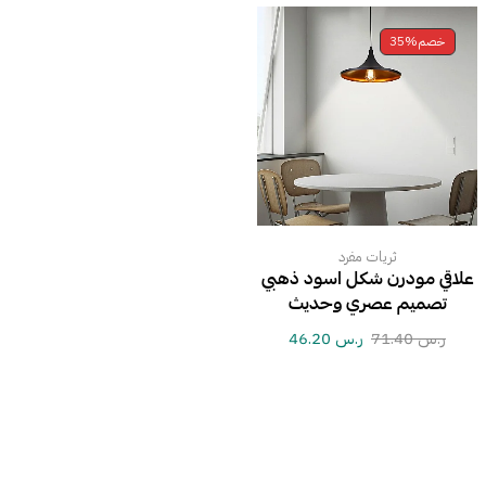
خصم
35%
ثريات مفرد
علاقي مودرن شكل اسود ذهبي
تصميم عصري وحديث
ر.س
71.40
ر.س
46.20