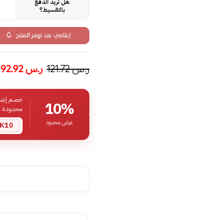
هل تريد الدفع
بالتقسيط؟
إعلامي عند توفر المنتج
ر.س
121.72
ر.س
92.92
خصم إضافي
10%
محدودة
عرض محدود
K10