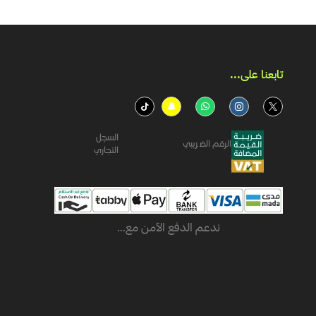
تابعنا على...​
السجل
الرقم الضريبي
التجاري
ندعم الدفع الآمن مع...