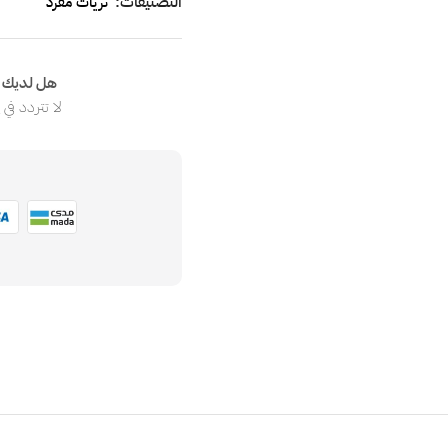
التصنيفات:
ثريات مفرد
هل لديك ا
لا تتردد في
ا