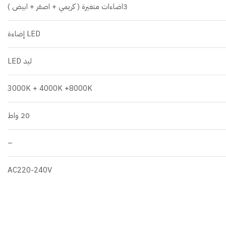
3اضاءات متغيرة ( كريمي + اصفر + ابيض )
LED إضاءة
ليد LED
3000K + 4000K +8000K
20 واط
–
AC220-240V