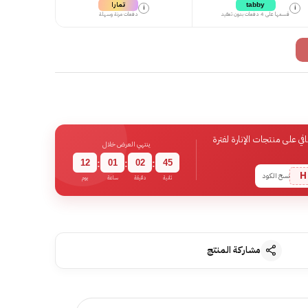
تمارا
tabby
i
i
قسمها على 4 دفعات بدون تعقيد
دفعات مرنة وسهلة
 على منتجات الإنارة لفترة
ينتهي العرض خلال
12
01
02
44
:
:
:
H
نسخ الكود
ثانية
دقيقة
ساعة
يوم
مشاركة المنتج