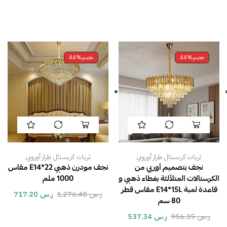
خصم
44%
خصم
44%
ثريات كريستال طراز أوروبي
ثريات كريستال طراز أوروبي
نجف بتصميم أوربي من
نجف مودرن ذهبي E14*22 مقاس
الكرستالات المتلألئة بغطاء ذهبي و
1000 ملم
قاعدة لمبة E14*15L مقاس قطر
ر.س
1,276.48
ر.س
717.20
80 سم
ر.س
956.35
ر.س
537.34