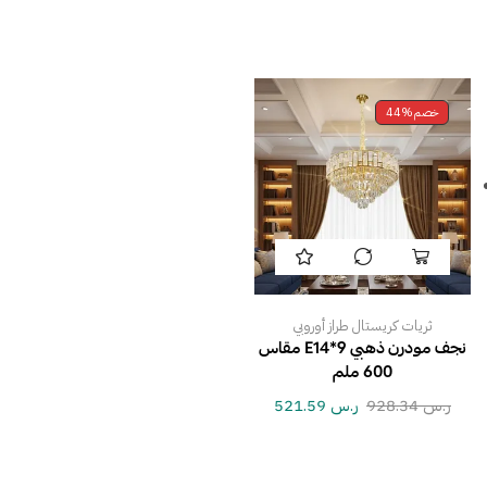
خصم
44%
ثريات كريستال طراز أوروبي
نجف مودرن ذهبي E14*9 مقاس
600 ملم
ر.س
928.34
ر.س
521.59