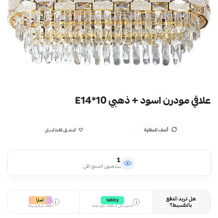
علاقي مودرن اسود + ذهبي E14*10
أضف للمقارنة
أضف إلى قائمة أمنياتي
1
يشاهدون المنتج الآن
هل تريد الدفع
تمارا
tabby
i
i
بالتقسيط؟
قسمها على 4 دفعات بدون تعقيد
دفعات مرنة وسهلة