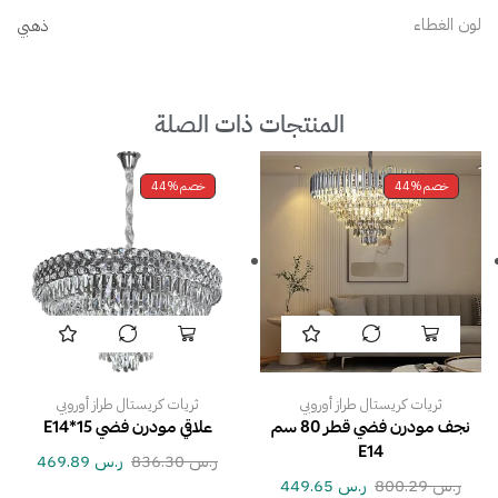
لون الغطاء
ذهبي
المنتجات ذات الصلة
خصم
44%
خصم
44%
ثريات كريستال طراز أوروبي
ثريات كريستال طراز أوروبي
نجف مودرن فضي قطر 80 سم
علاقي مودرن فضي E14*15
E14
ر.س
836.30
ر.س
469.89
ر.س
800.29
ر.س
449.65