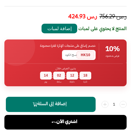
ر.س
756.29
ر.س
424.93
المنتج لا يحتوي على لمبات
إضافة لمبات
خصم إضافي على منتجات الإنارة لفترة محدودة
10%
HK10
نسخ الكود
عرض محدود
ينتهي العرض خلال
14
02
12
17
:
:
:
ثانية
دقيقة
ساعة
يوم
إضافة إلى السلة
اشتري الآن