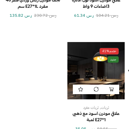
علاقي مودرن اسود لون الانارة
نجف مودرن ريش وردي قطر 40
3اضاءات 9 واط
مفرد E27*1L سم
ر.س
104.21
ر.س
61.34
ر.س
230.72
ر.س
135.82
خصم
41%
جديد
,
ثريات
ثريات مفرد
علاقي مودرن اسود مع ذهبي
E27*1 لمبة
ر.س
59.55
ر.س
35.05