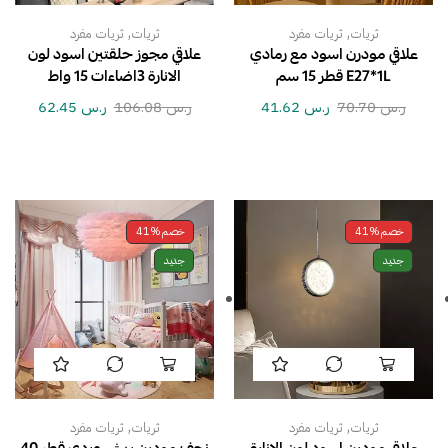
,
,
ثريات
ثريات مفرد
ثريات
ثريات مفرد
علاقي مودرن اسود مع رمادي
علاقي مجوز حلقتين اسود لون
E27*1L قطر 15 سم
الانارة 3اضاءات 15 واط
ر.س
70.70
ر.س
41.62
ر.س
106.08
ر.س
62.45
خصم
41%
خصم
41%
جديد
جديد
,
,
ثريات
ثريات مفرد
ثريات
ثريات مفرد