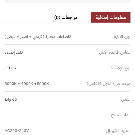
معلومات إضافية
مراجعات (0)
لون الانارة
3اضاءات متغيرة ( كريمي + اصفر + ابيض )
مقاس قاعدة الانارة
LED إضاءة
نوع الإضاءة
ليد LED
درجة حرارة اللون (الكلفن)
3000K + 4000K +8000K
القدرة
65 واط
ابعاد المنتج
–
الجهد الكهربائي
AC220-240V