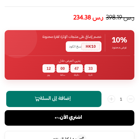
ر.س
398.19
ر.س
234.38
خصم إضافي على منتجات الإنارة لفترة محدودة
10%
HK10
نسخ الكود
عرض محدود
ينتهي العرض خلال
12
00
47
33
:
:
:
ثانية
دقيقة
ساعة
يوم
إضافة إلى السلة
اشتري الآن