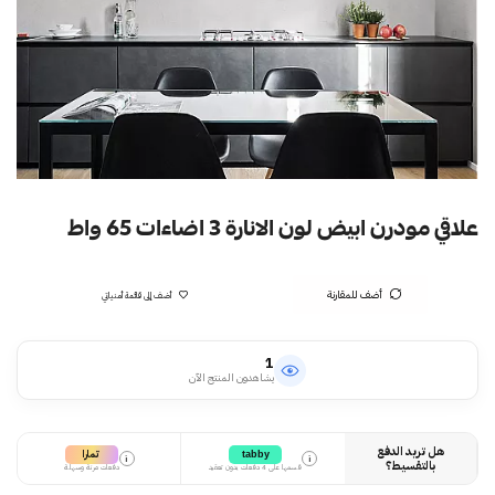
علاقي مودرن ابيض لون الانارة 3 اضاءات 65 واط
أضف للمقارنة
أضف إلى قائمة أمنياتي
1
يشاهدون المنتج الآن
هل تريد الدفع
تمارا
tabby
i
i
بالتقسيط؟
قسمها على 4 دفعات بدون تعقيد
دفعات مرنة وسهلة