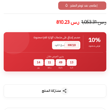
إعلامي عند توفر المنتج
ر.س
1,053.31
ر.س
810.23
خصم إضافي على منتجات الإنارة لفترة محدودة
10%
HK10
نسخ الكود
عرض محدود
ينتهي العرض خلال
14
11
49
12
:
:
:
ثانية
دقيقة
ساعة
يوم
مشاركة المنتج