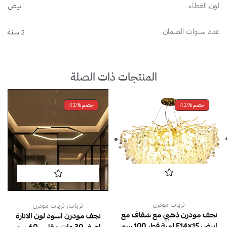
لون الغطاء
ابيض
عدد سنوات الضمان
2 سنة
المنتجات ذات الصلة
خصم
41%
خصم
41%
,
ثريات مودرن
ثريات
ثريات مودرن
نجف مودرن ذهبي مع شفاف مع
نجف مودرن اسود لون الانارة
ابيض E14×15 لمبة قطر 100 سم