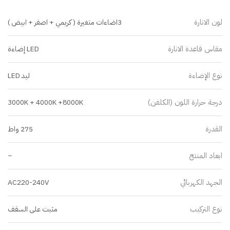
لون الانارة
3اضاءات متغيرة ( كريمي + اصفر + ابيض )
مقاس قاعدة الانارة
LED إضاءة
نوع الإضاءة
ليد LED
درجة حرارة اللون (الكلفن)
3000K + 4000K +8000K
القدرة
275 واط
ابعاد المنتج
–
الجهد الكهربائي
AC220-240V
نوع التركيب
مثبت على السقف