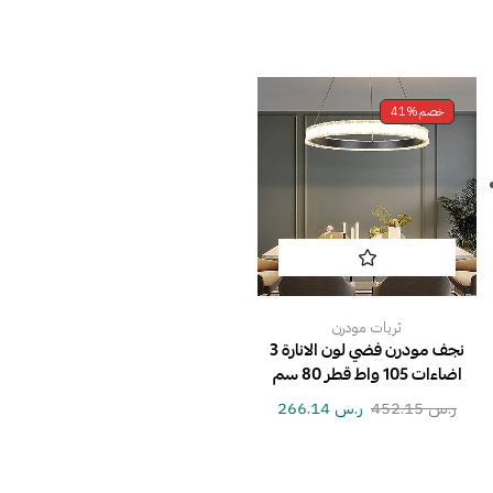
خصم
41%
ثريات مودرن
نجف مودرن فضي لون الانارة 3
اضاءات 105 واط قطر 80 سم
ر.س
452.15
ر.س
266.14