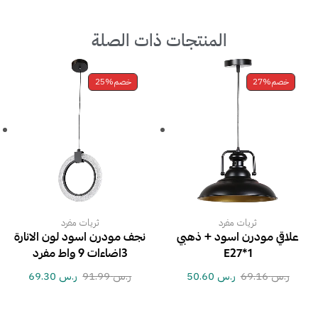
المنتجات ذات الصلة
خصم
27%
خصم
25%
ثريات مفرد
ثريات مفرد
علاقي مودرن اسود + ذهبي
نجف مودرن اسود لون الانارة
E27*1
3اضاءات 9 واط مفرد
ر.س
69.16
ر.س
50.60
ر.س
91.99
ر.س
69.30