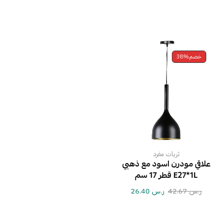
خصم
38%
ثريات مفرد
علاقي مودرن اسود مع ذهبي
E27*1L قطر 17 سم
ر.س
42.67
ر.س
26.40