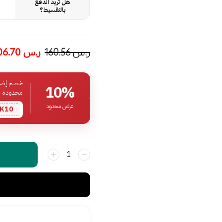
هل تريد الدفع
بالتقسيط؟
ر.س
160.56
ر.س
106.70
خصم إضافي
10%
محدودة
عرض محدود
K10