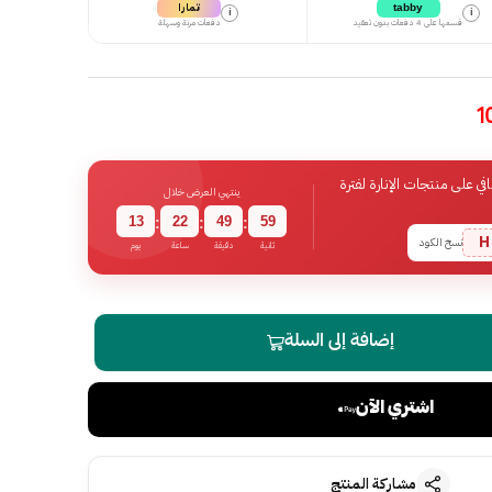
تمارا
tabby
i
i
قسمها على 4 دفعات بدون تعقيد
دفعات مرنة وسهلة
 على منتجات الإنارة لفترة
ينتهي العرض خلال
13
22
49
59
:
:
:
H
نسخ الكود
ثانية
دقيقة
ساعة
يوم
إضافة إلى السلة
اشتري الآن
مشاركة المنتج