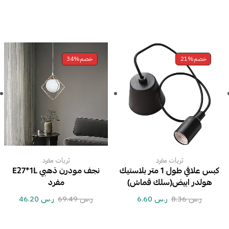
خصم
21%
خصم
34%
ثريات مفرد
ثريات مفرد
كبس علاقي طول 1 متر بلاستيك
نجف مودرن ذهبي E27*1L
هولدر ابيض(سلك قماش)
مفرد
ر.س
8.36
ر.س
6.60
ر.س
69.49
ر.س
46.20