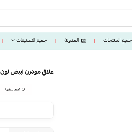
ميع المنتجات
المدونة
جميع التصنيفات
❘
❘
❘
علاقي مودرن ابيض لون الا
أضف للمقارنة