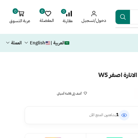
0
0
0
دخول/تسجيل
المفضلة
عربة التسوق
مقارنة
العربية |
English
العملة
نارة اصفر W5
أضف إلى قائمة أمنياتي
1
يشاهدون المنتج الآن