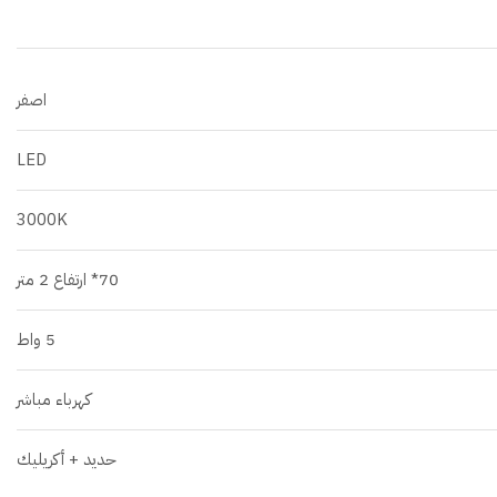
اصفر
LED
3000K
70* ارتفاع 2 متر
5 واط
كهرباء مباشر
حديد + أكريليك