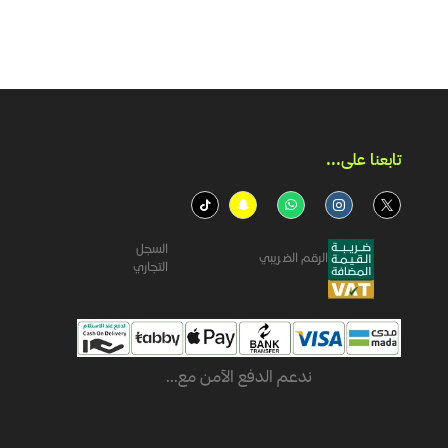
تابعنا على...​
السجل
الرقم الضريبي
التجاري
ندعم الدفع الآمن مع...