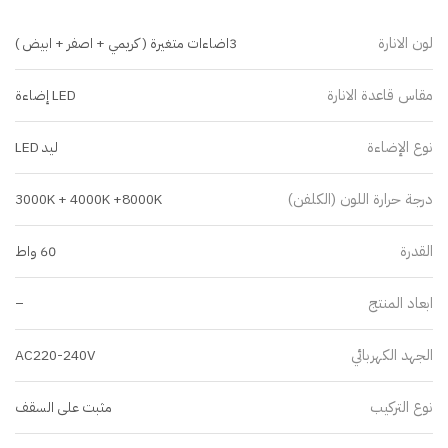
لون الانارة
3اضاءات متغيرة ( كريمي + اصفر + ابيض )
مقاس قاعدة الانارة
LED إضاءة
نوع الإضاءة
ليد LED
درجة حرارة اللون (الكلفن)
3000K + 4000K +8000K
القدرة
60 واط
ابعاد المنتج
–
الجهد الكهربائي
AC220-240V
نوع التركيب
مثبت على السقف