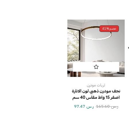
خصم
41%
ثريات مودرن
نجف مودرن ذهبي لون الانارة
اصفر 15 واط مقاس 40 سم
ر.س
165.60
ر.س
97.47