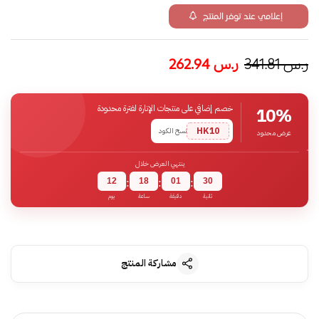
إعلامي عند توفر المنتج
ر.س
341.81
ر.س
262.94
خصم إضافي على منتجات الإنارة لفترة محدودة
10%
HK10
نسخ الكود
عرض محدود
ينتهي العرض خلال
12
18
01
30
:
:
:
ثانية
دقيقة
ساعة
يوم
مشاركة المنتج