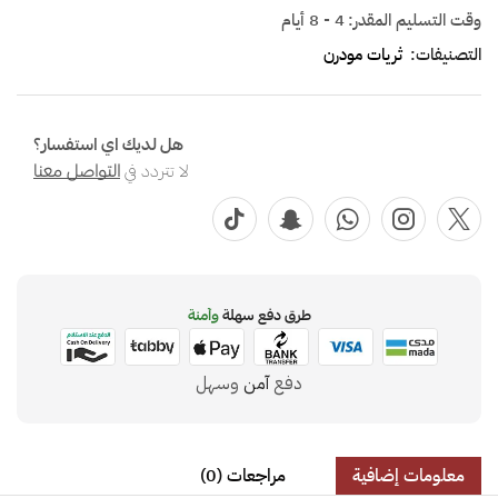
وقت التسليم المقدر:
4 - 8 أيام
التصنيفات:
ثريات مودرن
هل لديك اي استفسار؟
لا تتردد في
التواصل معنا
طرق دفع سهلة
وآمنة
دفع
آمن
وسهل
معلومات إضافية
مراجعات (0)