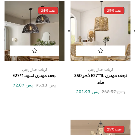
خصم
25%
خصم
24%
ثريات حبال ريفي
ثريات حبال ريفي
نجف مودرن E27*1L قطر 350
نجف مودرن اسود E27*1
ملم
ر.س
95.13
ر.س
72.07
ر.س
268.57
ر.س
201.93
خصم
25%