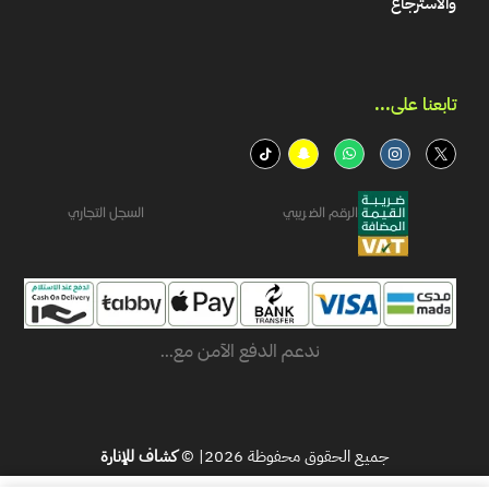
والاسترجاع
تابعنا على...​
الرقم الضريبي
السجل التجاري
ندعم الدفع الآمن مع...
جميع الحقوق محفوظة 2026| ©
كشاف للإنارة