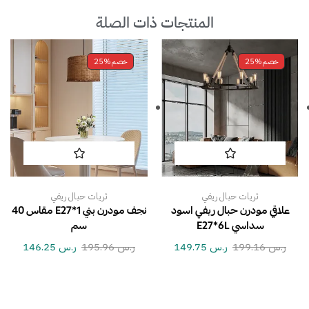
المنتجات ذات الصلة
خصم
25%
خصم
25%
ثريات حبال ريفي
ثريات حبال ريفي
علاقي مودرن حبال ريفي اسود
نجف مودرن بني E27*1 مقاس 40
سداسي E27*6L
سم
ر.س
199.16
ر.س
149.75
ر.س
195.96
ر.س
146.25