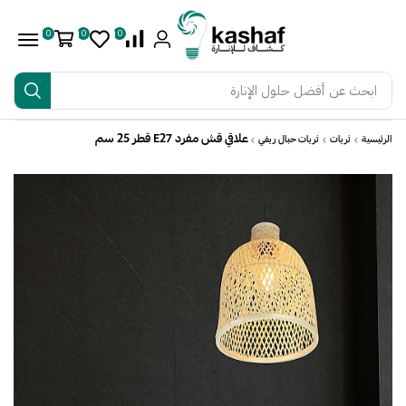
0
0
0
ابحث عن
أفضل حلول الإنارة
علاقي قش مفرد E27 قطر 25 سم
الرئيسية
ثريات
ثريات حبال ريفي