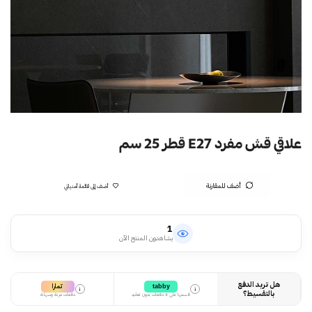
علاقي قش مفرد E27 قطر 25 سم
أضف للمقارنة
أضف إلى قائمة أمنياتي
1
يشاهدون المنتج الآن
هل تريد الدفع
تمارا
tabby
i
i
بالتقسيط؟
قسمها على 4 دفعات بدون تعقيد
دفعات مرنة وسهلة