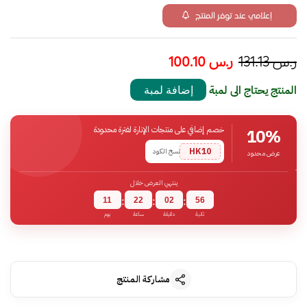
إعلامي عند توفر المنتج
ر.س
131.13
ر.س
100.10
المنتج يحتاج الى لمبة
إضافة لمبة
خصم إضافي على منتجات الإنارة لفترة محدودة
10%
HK10
نسخ الكود
عرض محدود
ينتهي العرض خلال
11
22
02
55
:
:
:
ثانية
دقيقة
ساعة
يوم
مشاركة المنتج