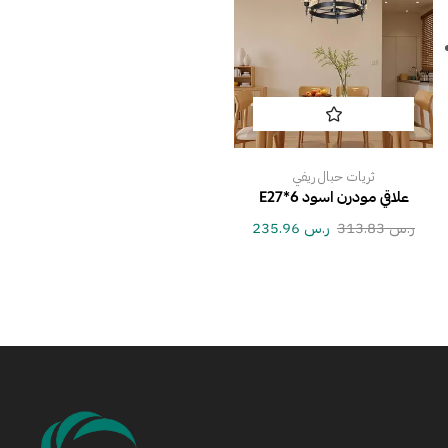
ثريات حبال ريفي
علاقي مودرن اسود E27*6
ر.س
313.83
ر.س
235.96