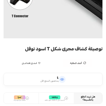
توصيلة كشاف مجرى شكل T اسود توفل
أضف للمقارنة
أضف إلى قائمة أمنياتي
1
يشاهدون المنتج الآن
هل تريد الدفع
تمارا
tabby
i
i
بالتقسيط؟
قسمها على 4 دفعات بدون تعقيد
دفعات مرنة وسهلة