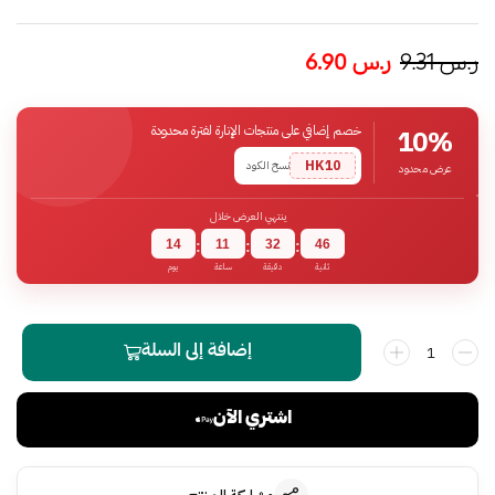
ر.س
9.31
ر.س
6.90
خصم إضافي على منتجات الإنارة لفترة محدودة
10%
HK10
نسخ الكود
عرض محدود
ينتهي العرض خلال
14
11
32
45
:
:
:
ثانية
دقيقة
ساعة
يوم
إضافة إلى السلة
اشتري الآن