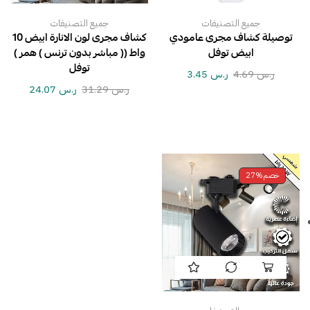
جميع التصنيفات
جميع التصنيفات
توصيلة كشاف مجرى عامودي
كشاف مجرى لون الانارة ابيض 10
ابيض توفل
واط (( مباشر بدون ترنس ) همر )
توفل
ر.س
4.69
ر.س
3.45
ر.س
31.29
ر.س
24.07
خصم
27%