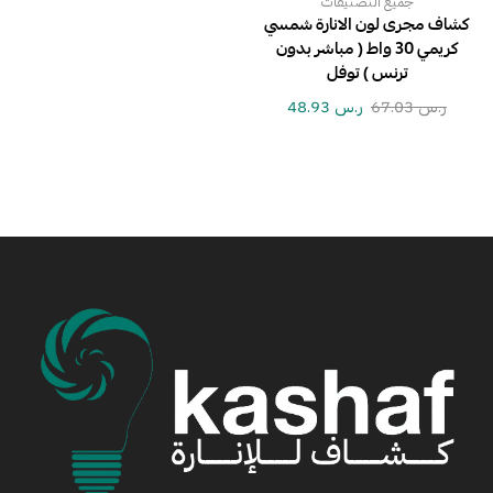
جميع التصنيفات
كشاف مجرى لون الانارة شمسي
كريمي 30 واط ( مباشر بدون
ترنس ) توفل
ر.س
67.03
ر.س
48.93