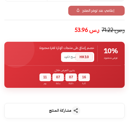
إعلامي عند توفر المنتج
ر.س
71.22
ر.س
53.96
خصم إضافي على منتجات الإنارة لفترة محدودة
10%
HK10
نسخ الكود
عرض محدود
ينتهي العرض خلال
11
07
07
15
:
:
:
ثانية
دقيقة
ساعة
يوم
مشاركة المنتج