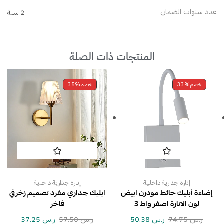
عدد سنوات الضمان
2 سنة
المنتجات ذات الصلة
خصم
33%
خصم
35%
إنارة جدارية داخلية
إنارة جدارية داخلية
إضاءة أبليك حائط مودرن ابيض
ابليك جداري مفرد تصميم زخرفي
لون الانارة اصفر واط 3
فاخر
ر.س
74.75
ر.س
50.38
ر.س
57.50
ر.س
37.25