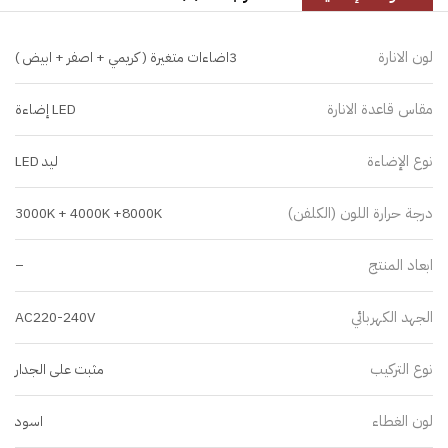
لون الانارة
3اضاءات متغيرة ( كريمي + اصفر + ابيض )
مقاس قاعدة الانارة
LED إضاءة
نوع الإضاءة
ليد LED
درجة حرارة اللون (الكلفن)
3000K + 4000K +8000K
ابعاد المنتج
–
الجهد الكهربائي
AC220-240V
نوع التركيب
مثبت على الجدار
لون الغطاء
اسود