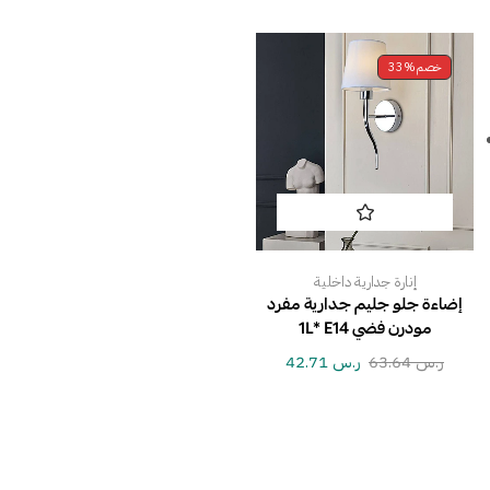
خصم
33%
إنارة جدارية داخلية
إضاءة جلو جليم جدارية مفرد
مودرن فضي 1L* E14
ر.س
63.64
ر.س
42.71