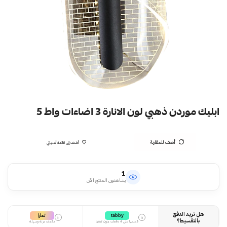
ابليك موردن ذهبي لون الانارة 3 اضاءات واط 5
أضف للمقارنة
أضف إلى قائمة أمنياتي
1
يشاهدون المنتج الآن
هل تريد الدفع
تمارا
tabby
i
i
بالتقسيط؟
قسمها على 4 دفعات بدون تعقيد
دفعات مرنة وسهلة