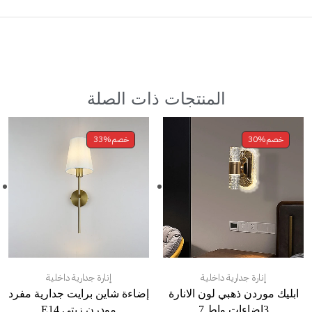
المنتجات ذات الصلة
خصم
30%
خصم
33%
إنارة جدارية داخلية
إنارة جدارية داخلية
ابليك موردن ذهبي لون الانارة
إضاءة شاين برايت جدارية مفرد
3اضاءات واط 7
مودرن زيتي E14