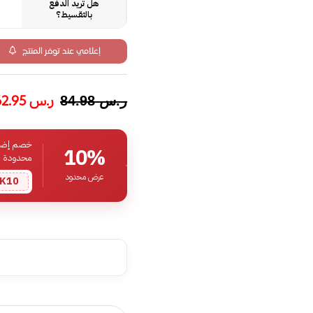
هل تريد الدفع
بالتقسيط؟
إعلامي عند توفر المنتج
ر.س
62.95
ر.س
84.98
خصم إضافي
10%
محدودة
عرض محدود
K10