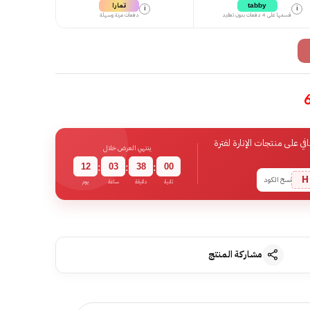
تمارا
tabby
i
i
قسمها على 4 دفعات بدون تعقيد
دفعات مرنة وسهلة
 على منتجات الإنارة لفترة
ينتهي العرض خلال
12
03
37
59
:
:
:
H
نسخ الكود
ثانية
دقيقة
ساعة
يوم
مشاركة المنتج