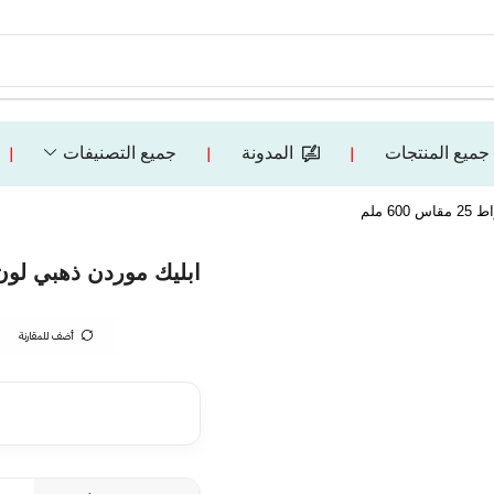
جميع المنتجات
المدونة
جميع التصنيفات
❘
❘
❘
ابليك موردن ذهبي لون الانارة 3 اضاءات واط 
أضف للمقارنة