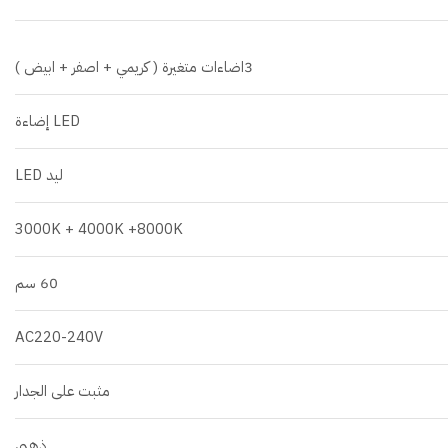
3اضاءات متغيرة ( كريمي + اصفر + ابيض )
LED إضاءة
ليد LED
3000K + 4000K +8000K
60 سم
AC220-240V
مثبت على الجدار
ذهبي