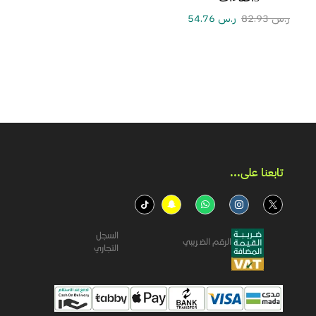
ر.س
82.93
ر.س
54.76
تابعنا على...​
السجل
الرقم الضريبي
التجاري