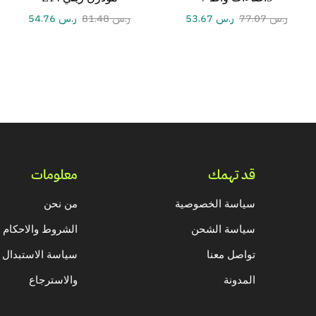
ر.س
77.07
ر.س
53.67
ر.س
81.48
ر.س
54.76
قد تهمك
معلومات
سياسة الخصوصية
من نحن
سياسة الشحن
الشروط والاحكام
تواصل معنا
سياسة الاستبدال
المدونة
والاسترجاع