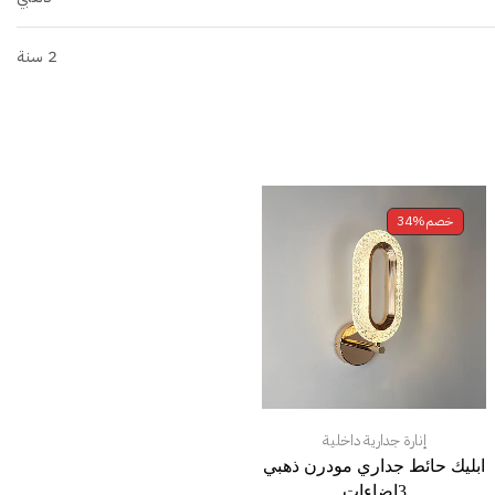
2 سنة
خصم
34%
إنارة جدارية داخلية
ابليك حائط جداري مودرن ذهبي
3اضاءات