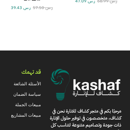
ر.س
68.99
ر.س
47.09
ر.س
57.50
ر.س
39.43
قد تهمك
الأسئلة الشائعة
سياسة الضمان
مبيعات الجملة
مرحبًا بكم في
متجر كشاف للانارة
نحن في
مبيعات المشاريع
كشاف، متخصصون في توفير حلول الإنارة
ذات جودة وتصاميم متنوعة لتناسب كل