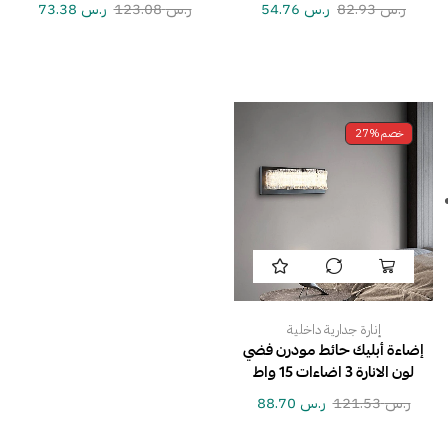
ر.س
82.93
ر.س
54.76
ر.س
123.08
ر.س
73.38
خصم
27%
إنارة جدارية داخلية
إضاءة أبليك حائط مودرن فضي
لون الانارة 3 اضاءات 15 واط
ر.س
121.53
ر.س
88.70