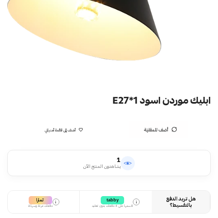
ابليك موردن اسود E27*1
أضف للمقارنة
أضف إلى قائمة أمنياتي
1
يشاهدون المنتج الآن
هل تريد الدفع
تمارا
tabby
i
i
بالتقسيط؟
قسمها على 4 دفعات بدون تعقيد
دفعات مرنة وسهلة