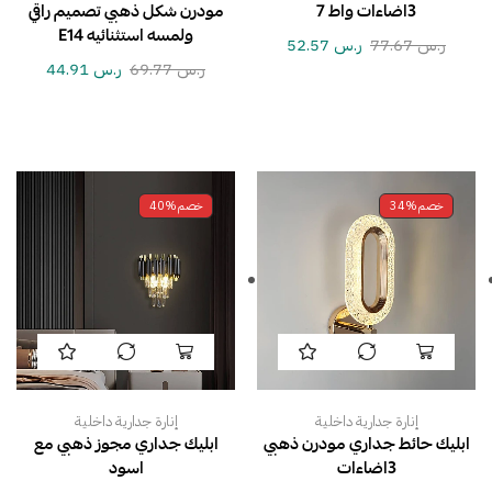
3اضاءات واط 7
مودرن شكل ذهبي تصميم راقي
ولمسه استثنائيه E14
ر.س
77.67
ر.س
52.57
ر.س
69.77
ر.س
44.91
خصم
34%
خصم
40%
إنارة جدارية داخلية
إنارة جدارية داخلية
ابليك حائط جداري مودرن ذهبي
ابليك جداري مجوز ذهبي مع
3اضاءات
اسود