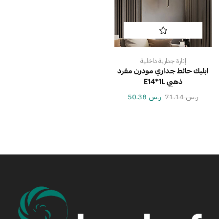
إنارة جدارية داخلية
ابليك حائط جداري مودرن مفرد
ذهبي E14*1L
ر.س
71.14
ر.س
50.38