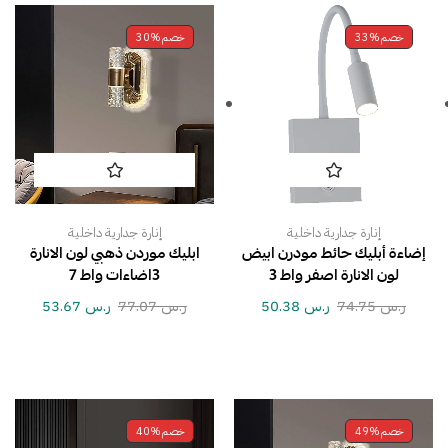
خصم
33%
خصم
30%
إنارة جدارية داخلية
إنارة جدارية داخلية
إضاءة أبليك حائط مودرن ابيض
ابليك موردن ذهبي لون الانارة
لون الانارة اصفر واط 3
3اضاءات واط 7
ر.س
74.75
ر.س
50.38
ر.س
77.07
ر.س
53.67
خصم
49%
خصم
40%