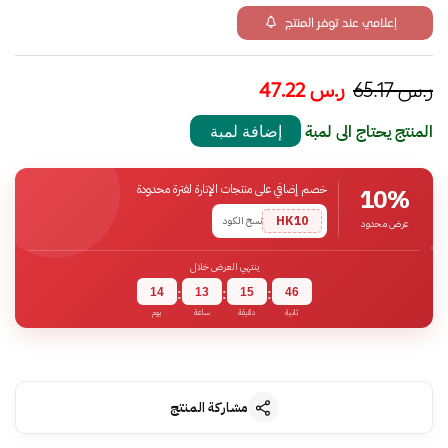
إعلامي عند توفر المنتج
ر.س
65.17
ر.س
47.22
المنتج يحتاج الى لمبة
إضافة لمبة
خصم إضافي على منتجات الإنارة لفترة محدودة
10%
HK10
نسخ الكود
عرض محدود
ينتهي العرض خلال
14
13
15
45
:
:
:
ثانية
دقيقة
ساعة
يوم
مشاركة المنتج