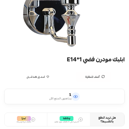
ابليك مودرن فضي E14*1
أضف للمقارنة
أضف إلى قائمة أمنياتي
1
يشاهدون المنتج الآن
هل تريد الدفع
تمارا
tabby
i
i
بالتقسيط؟
قسمها على 4 دفعات بدون تعقيد
دفعات مرنة وسهلة