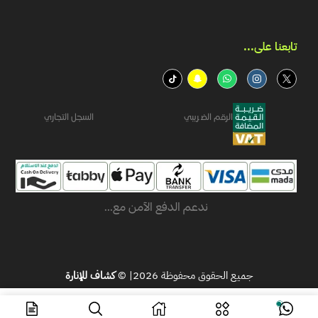
تابعنا على...​
الرقم الضريبي
السجل التجاري
ندعم الدفع الآمن مع...
جميع الحقوق محفوظة 2026| ©
كشاف للإنارة
ر.س
65.17
اشتر الآن