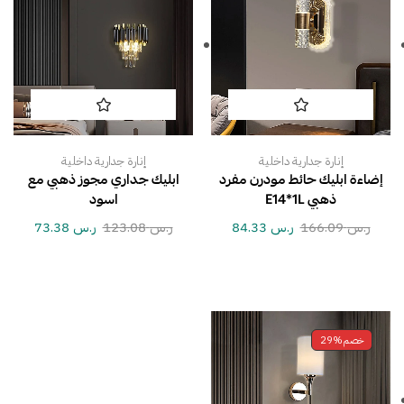
إنارة جدارية داخلية
إنارة جدارية داخلية
إضاءة ابليك حائط مودرن مفرد
ابليك جداري مجوز ذهبي مع
ذهبي E14*1L
اسود
ر.س
166.09
ر.س
84.33
ر.س
123.08
ر.س
73.38
خصم
29%