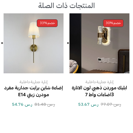
المنتجات ذات الصلة
خصم
30%
خصم
33%
إنارة جدارية داخلية
إنارة جدارية داخلية
ابليك موردن ذهبي لون الانارة
إضاءة شاين برايت جدارية مفرد
3اضاءات واط 7
مودرن زيتي E14
ر.س
77.07
ر.س
53.67
ر.س
81.48
ر.س
54.76