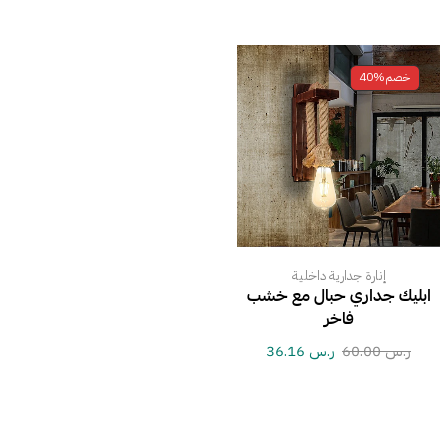
خصم
40%
إنارة جدارية داخلية
ابليك جداري حبال مع خشب
فاخر
ر.س
60.00
ر.س
36.16