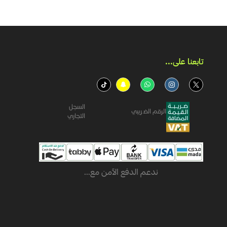
تابعنا على...​
السجل
الرقم الضريبي
التجاري
ندعم الدفع الآمن مع...