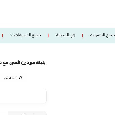
ميع المنتجات
المدونة
جميع التصنيفات
❘
❘
❘
ابليك مودرن فضي مع شفاف
أضف للمقارنة