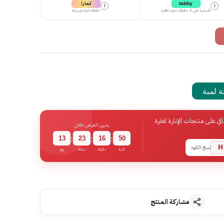
تمارا
tabby
i
i
قسمها على 4 دفعات بدون تعقيد
دفعات مرنة وسهلة
 لمبة
 على منتجات الإنارة لفترة
ينتهي العرض خلال
13
23
16
50
:
:
:
H
نسخ الكود
ثانية
دقيقة
ساعة
يوم
مشاركة المنتج