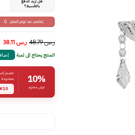
هل تريد الدفع
بالتقسيط؟
إعلامي عند توفر المنتج
ر.س
48.79
ر.س
38.11
المنتج يحتاج الى لمبة
إضافة
خصم إضافي
10%
محدودة
عرض محدود
K10