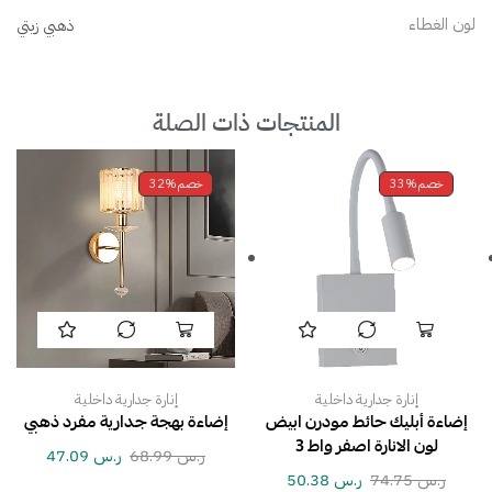
لون الغطاء
ذهبي زيتي
المنتجات ذات الصلة
خصم
33%
خصم
32%
إنارة جدارية داخلية
إنارة جدارية داخلية
إضاءة أبليك حائط مودرن ابيض
إضاءة بهجة جدارية مفرد ذهبي
لون الانارة اصفر واط 3
ر.س
68.99
ر.س
47.09
ر.س
74.75
ر.س
50.38