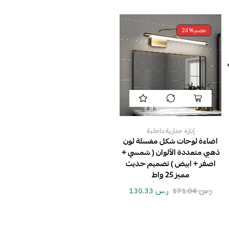
خصم
24%
إنارة جدارية داخلية
اضاءة لوحات شكل مغسلة لون
ذهبي متعددة الألوان ( شمسي +
اصفر + ابيض ) تصميم حديث
مميز 25 واط
ر.س
171.04
ر.س
130.33