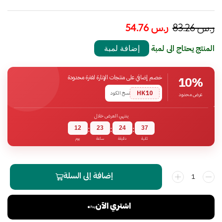
ر.س
83.26
ر.س
54.76
المنتج يحتاج الى لمبة
إضافة لمبة
خصم إضافي على منتجات الإنارة لفترة محدودة
10%
HK10
نسخ الكود
عرض محدود
ينتهي العرض خلال
12
23
24
37
:
:
:
ثانية
دقيقة
ساعة
يوم
إضافة إلى السلة
اشتري الآن