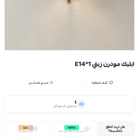
ابليك مودرن زيتي E14*1
أضف للمقارنة
أضف إلى قائمة أمنياتي
1
يشاهدون المنتج الآن
هل تريد الدفع
تمارا
tabby
i
i
بالتقسيط؟
قسمها على 4 دفعات بدون تعقيد
دفعات مرنة وسهلة