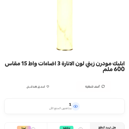
ابليك مودرن زيتي لون الانارة 3 اضاءات واط 15 مقاس
600 ملم
أضف للمقارنة
أضف إلى قائمة أمنياتي
1
يشاهدون المنتج الآن
هل تريد الدفع
تمارا
tabby