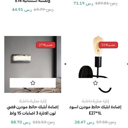
ولمسه استثنائيه E14
ر.س
107.81
ر.س
71.19
ر.س
69.77
ر.س
44.91
خصم
50%
خصم
27%
إنارة جدارية داخلية
إنارة جدارية داخلية
إضاءة ابليك حائط مودرن اسود
إضاءة أبليك حائط مودرن فضي
E27*1L
لون الانارة 3 اضاءات 15 واط
ر.س
57.50
ر.س
28.47
ر.س
121.53
ر.س
88.70