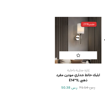
خصم
29%
إنارة جدارية داخلية
ابليك حائط جداري مودرن مفرد
ذهبي E14*1L
ر.س
71.14
ر.س
50.38