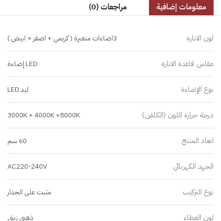
معلومات إضافية
مراجعات (0)
لون الانارة
3اضاءات متغيرة ( كريمي + اصفر + ابيض )
مقاس قاعدة الانارة
LED إضاءة
نوع الإضاءة
ليد LED
درجة حرارة اللون (الكلفن)
3000K + 4000K +8000K
ابعاد المنتج
60 سم
الجهد الكهربائي
AC220-240V
نوع التركيب
مثبت على الجدار
لون الغطاء
ذهبي زيتي