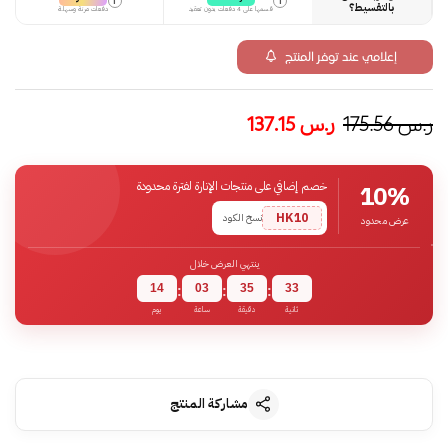
i
i
بالتقسيط؟
قسمها على 4 دفعات بدون تعقيد
دفعات مرنة وسهلة
إعلامي عند توفر المنتج
ر.س
175.56
ر.س
137.15
خصم إضافي على منتجات الإنارة لفترة محدودة
10%
HK10
نسخ الكود
عرض محدود
ينتهي العرض خلال
14
03
35
32
:
:
:
ثانية
دقيقة
ساعة
يوم
مشاركة المنتج