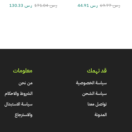
ر.س
69.77
ر.س
44.91
ر.س
171.04
ر.س
130.33
قد تهمك
معلومات
سياسة الخصوصية
من نحن
سياسة الشحن
الشروط والاحكام
تواصل معنا
سياسة الاستبدال
المدونة
والاسترجاع