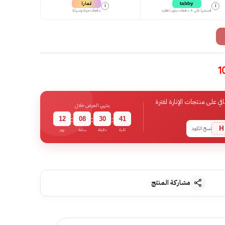
تمارا
tabby
i
i
قسمها على 4 دفعات بدون تعقيد
دفعات مرنة وسهلة
 على منتجات الإنارة لفترة
ينتهي العرض خلال
12
08
30
40
:
:
:
H
نسخ الكود
ثانية
دقيقة
ساعة
يوم
مشاركة المنتج