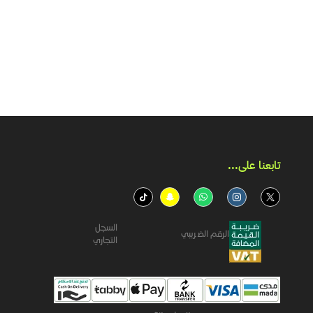
تابعنا على...​
السجل
الرقم الضريبي
التجاري