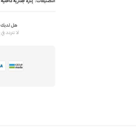
التصنيفات:
إنارة جدارية داخلية
هل لديك ا
لا تتردد في
ا