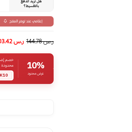
هل تريد الدفع
بالتقسيط؟
إعلامي عند توفر المنتج
ر.س
144.78
ر.س
103.42
خصم إضافي
10%
محدودة
عرض محدود
K10