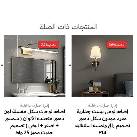
المنتجات ذات الصلة
خصم
36%
خصم
24%
إنارة جدارية داخلية
إنارة جدارية داخلية
إضاءة لومي نيست جدارية
اضاءة لوحات شكل مغسلة لون
مفرد مودرن شكل ذهبي
ذهبي متعددة الألوان ( شمسي
تصميم راقي ولمسه استثنائيه
+ اصفر + ابيض ) تصميم
E14
حديث مميز 25 واط