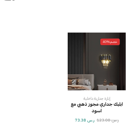
خصم
40%
إنارة جدارية داخلية
ابليك جداري مجوز ذهبي مع
اسود
ر.س
123.08
ر.س
73.38