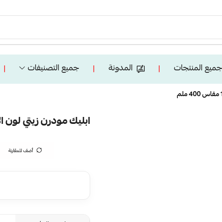
ميع المنتجات
المدونة
جميع التصنيفات
❘
❘
❘
ابليك مودرن زيتي لون الانارة 3 اضاءات واط 12 مق
أضف للمقارنة