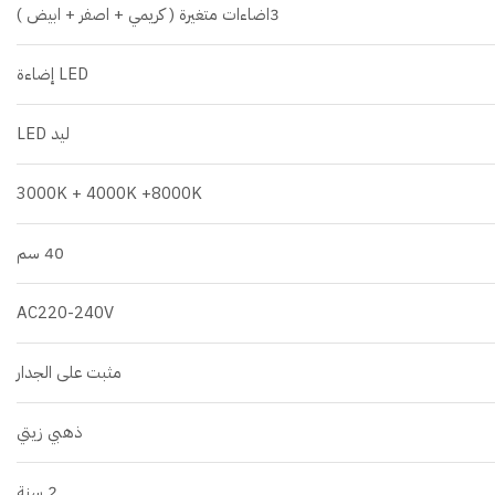
3اضاءات متغيرة ( كريمي + اصفر + ابيض )
LED إضاءة
ليد LED
3000K + 4000K +8000K
40 سم
AC220-240V
مثبت على الجدار
ذهبي زيتي
2 سنة