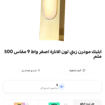
ابليك مودرن زيتي لون الانارة اصفر واط 9 مقاس 500
ملم
أضف للمقارنة
أضف إلى قائمة أمنياتي
1
يشاهدون المنتج الآن
هل تريد الدفع
تمارا
tabby