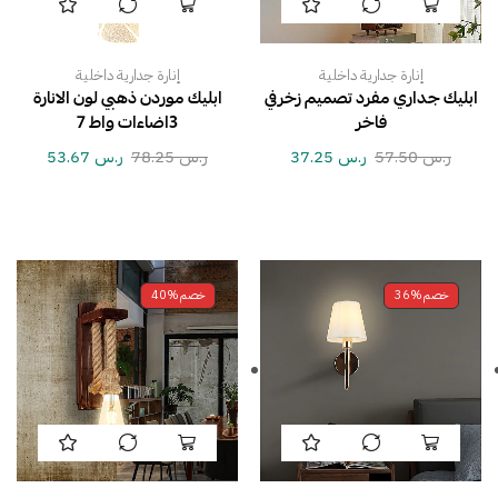
إنارة جدارية داخلية
إنارة جدارية داخلية
ابليك جداري مفرد تصميم زخرفي
ابليك موردن ذهبي لون الانارة
فاخر
3اضاءات واط 7
ر.س
57.50
ر.س
37.25
ر.س
78.25
ر.س
53.67
خصم
36%
خصم
40%