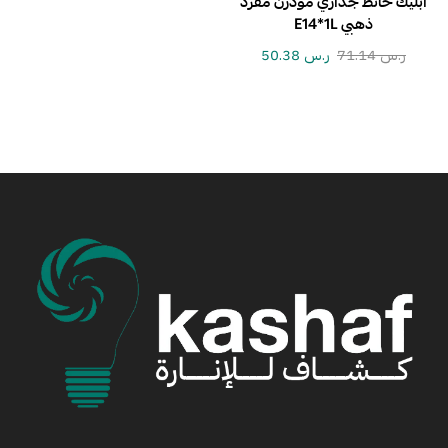
ابليك حائط جداري مودرن مفرد
ذهبي E14*1L
ر.س
71.14
ر.س
50.38