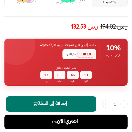
i
i
بالتقسيط؟
قسمها على 4 دفعات بدون تعقيد
دفعات مرنة وسهلة
ر.س
194.02
ر.س
132.53
خصم إضافي على منتجات الإنارة لفترة محدودة
10%
HK10
نسخ الكود
عرض محدود
ينتهي العرض خلال
13
03
46
12
:
:
:
ثانية
دقيقة
ساعة
يوم
إضافة إلى السلة
اشتري الآن