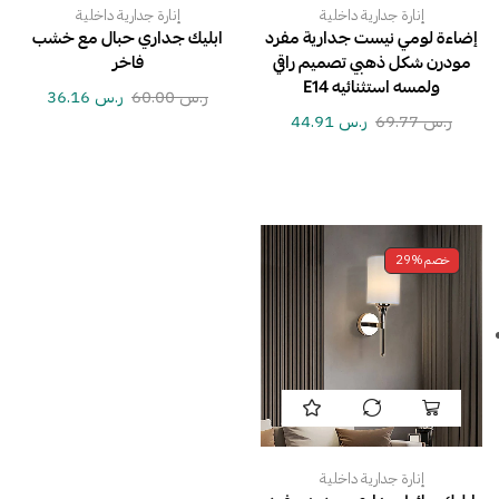
إنارة جدارية داخلية
إنارة جدارية داخلية
إضاءة لومي نيست جدارية مفرد
ابليك جداري حبال مع خشب
مودرن شكل ذهبي تصميم راقي
فاخر
ولمسه استثنائيه E14
ر.س
60.00
ر.س
36.16
ر.س
69.77
ر.س
44.91
خصم
29%
إنارة جدارية داخلية