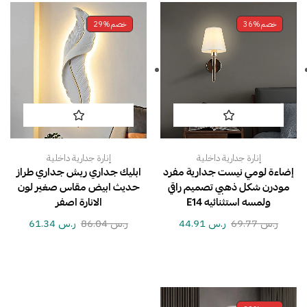
خصم
36%
خصم
29%
إنارة جدارية داخلية
إنارة جدارية داخلية
إضاءة لومي نيست جدارية مفرد
ابليك جداري ريش جداري طراز
مودرن شكل ذهبي تصميم راقي
حديث ابيض مقاس صغير لون
ولمسه استثنائيه E14
الانارة اصفر
ر.س
69.77
ر.س
44.91
ر.س
86.04
ر.س
61.34