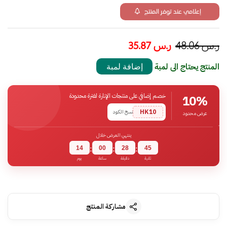
إعلامي عند توفر المنتج
ر.س
48.06
ر.س
35.87
المنتج يحتاج الى لمبة
إضافة لمبة
خصم إضافي على منتجات الإنارة لفترة محدودة
10%
HK10
نسخ الكود
عرض محدود
ينتهي العرض خلال
14
00
28
45
:
:
:
ثانية
دقيقة
ساعة
يوم
مشاركة المنتج