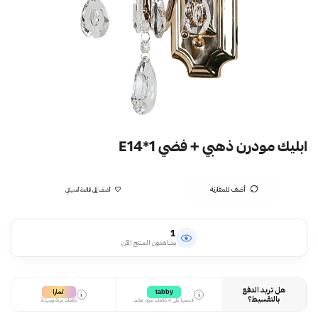
ابليك مودرن ذهبي + فضي E14*1
أضف للمقارنة
أضف إلى قائمة أمنياتي
1
يشاهدون المنتج الآن
هل تريد الدفع
تمارا
tabby
i
i
بالتقسيط؟
قسمها على 4 دفعات بدون تعقيد
دفعات مرنة وسهلة