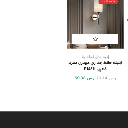
خصم
29%
إنارة جدارية داخلية
ابليك حائط جداري مودرن مفرد
ذهبي E14*1L
ر.س
71.14
ر.س
50.38