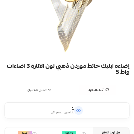
إضاءة ابليك حائط موردن ذهبي لون الانارة 3 اضاءات
واط 5
أضف للمقارنة
أضف إلى قائمة أمنياتي
1
يشاهدون المنتج الآن
هل تريد الدفع
تمارا
tabby