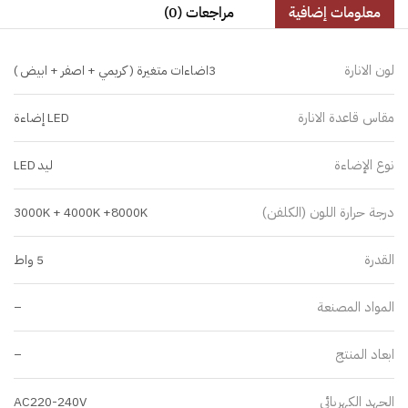
معلومات إضافية
مراجعات (0)
لون الانارة
3اضاءات متغيرة ( كريمي + اصفر + ابيض )
مقاس قاعدة الانارة
LED إضاءة
نوع الإضاءة
ليد LED
درجة حرارة اللون (الكلفن)
3000K + 4000K +8000K
القدرة
5 واط
المواد المصنعة
–
ابعاد المنتج
–
الجهد الكهربائي
AC220-240V