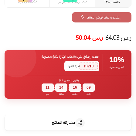
i
i
بالتقسيط؟
قسمها على 4 دفعات بدون تعقيد
دفعات مرنة وسهلة
إعلامي عند توفر المنتج
ر.س
64.03
ر.س
50.04
خصم إضافي على منتجات الإنارة لفترة محدودة
10%
HK10
نسخ الكود
عرض محدود
ينتهي العرض خلال
11
14
16
08
:
:
:
ثانية
دقيقة
ساعة
يوم
مشاركة المنتج