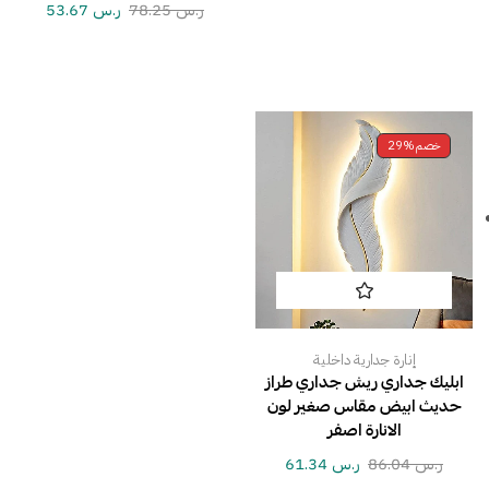
ر.س
78.25
ر.س
53.67
خصم
29%
إنارة جدارية داخلية
ابليك جداري ريش جداري طراز
حديث ابيض مقاس صغير لون
الانارة اصفر
ر.س
86.04
ر.س
61.34