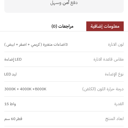
دفع
آمن
وسهل
معلومات إضافية
مراجعات (0)
لون الانارة
3اضاءات متغيرة ( كريمي + اصفر + ابيض )
مقاس قاعدة الانارة
LED إضاءة
نوع الإضاءة
ليد LED
درجة حرارة اللون (الكلفن)
3000K + 4000K +8000K
القدرة
واط 15
ابعاد المنتج
قطر 60 سم