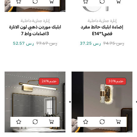
إنارة جدارية داخلية
إنارة جدارية داخلية
إضاءة ابليك حائط مفرد
ابليك موردن ذهبي لون الانارة
فضي1*E14
3اضاءات واط 7
ر.س
74.75
ر.س
37.25
ر.س
77.67
ر.س
52.57
خصم
30%
خصم
24%