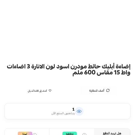
إضاءة أبليك حائط مودرن اسود لون الانارة 3 اضاءات
واط 15 مقاس 600 ملم
أضف للمقارنة
أضف إلى قائمة أمنياتي
1
يشاهدون المنتج الآن
هل تريد الدفع
تمارا
tabby