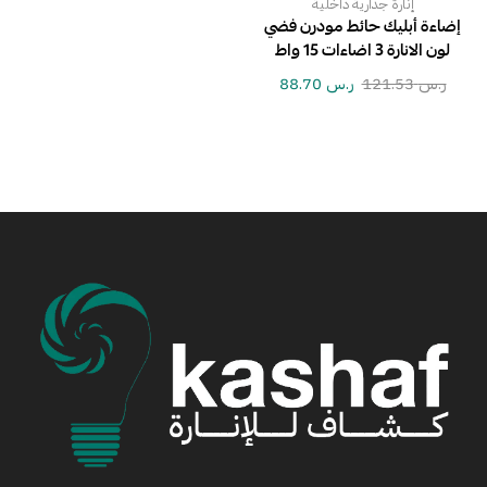
إنارة جدارية داخلية
إضاءة أبليك حائط مودرن فضي
لون الانارة 3 اضاءات 15 واط
ر.س
121.53
ر.س
88.70