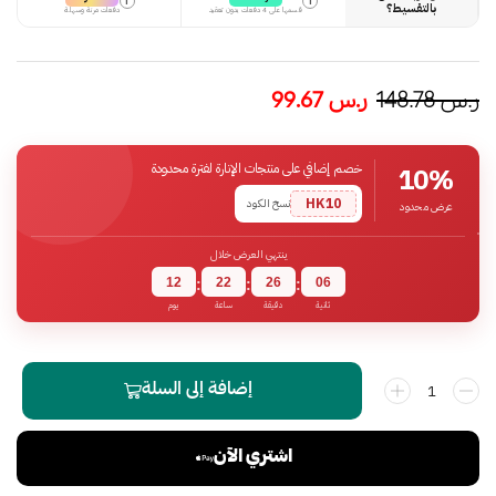
i
i
بالتقسيط؟
قسمها على 4 دفعات بدون تعقيد
دفعات مرنة وسهلة
ر.س
148.78
ر.س
99.67
خصم إضافي على منتجات الإنارة لفترة محدودة
10%
HK10
نسخ الكود
عرض محدود
ينتهي العرض خلال
12
22
26
05
:
:
:
ثانية
دقيقة
ساعة
يوم
إضافة إلى السلة
اشتري الآن