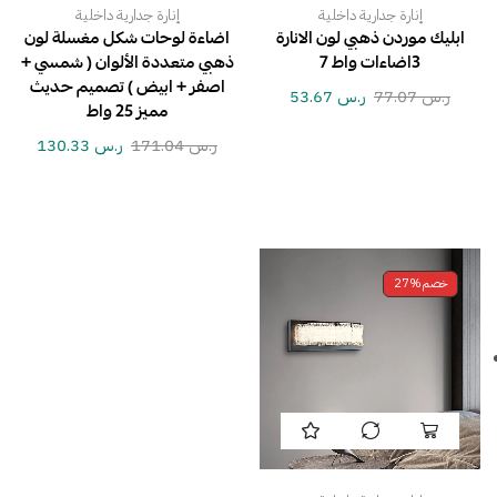
إنارة جدارية داخلية
إنارة جدارية داخلية
ابليك موردن ذهبي لون الانارة
اضاءة لوحات شكل مغسلة لون
3اضاءات واط 7
ذهبي متعددة الألوان ( شمسي +
اصفر + ابيض ) تصميم حديث
ر.س
77.07
ر.س
53.67
مميز 25 واط
ر.س
171.04
ر.س
130.33
خصم
27%