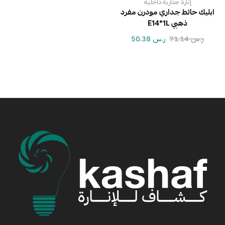
إنارة جدارية داخلية
ابليك حائط جداري مودرن مفرد
ذهبي E14*1L
ر.س
71.14
ر.س
50.38