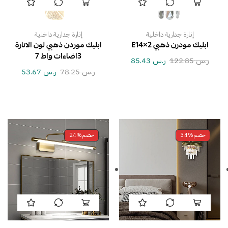
إنارة جدارية داخلية
إنارة جدارية داخلية
ابليك مودرن ذهبي E14×2
ابليك موردن ذهبي لون الانارة
3اضاءات واط 7
ر.س
122.85
ر.س
85.43
ر.س
78.25
ر.س
53.67
خصم
34%
خصم
24%