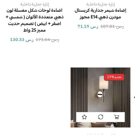
إنارة جدارية داخلية
إنارة جدارية داخلية
إضاءة شيمر جدارية كريستال
اضاءة لوحات شكل مغسلة لون
مودرن ذهبي E14 مجوز
ذهبي متعددة الألوان ( شمسي +
اصفر + ابيض ) تصميم حديث
ر.س
107.81
ر.س
71.19
مميز 25 واط
ر.س
171.04
ر.س
130.33
خصم
29%