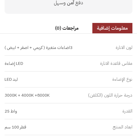
دفع
آمن
وسهل
معلومات إضافية
مراجعات (0)
لون الانارة
3اضاءات متغيرة ( كريمي + اصفر + ابيض )
مقاس قاعدة الانارة
LED إضاءة
نوع الإضاءة
ليد LED
درجة حرارة اللون (الكلفن)
3000K + 4000K +8000K
القدرة
واط 25
ابعاد المنتج
قطر 100 سم