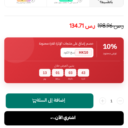
i
i
بالتقسيط؟
قسمها على 4 دفعات بدون تعقيد
دفعات مرنة وسهلة
ر.س
198.96
ر.س
134.71
خصم إضافي على منتجات الإنارة لفترة محدودة
10%
HK10
نسخ الكود
عرض محدود
ينتهي العرض خلال
13
01
03
42
:
:
:
ثانية
دقيقة
ساعة
يوم
إضافة إلى السلة
اشتري الآن