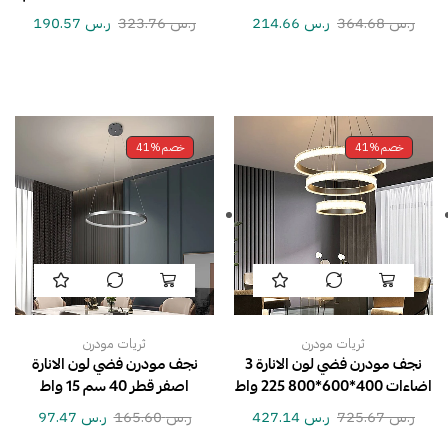
ر.س
364.68
ر.س
214.66
ر.س
323.76
ر.س
190.57
خصم
41%
خصم
41%
ثريات مودرن
ثريات مودرن
نجف مودرن فضي لون الانارة 3
نجف مودرن فضي لون الانارة
اضاءات 400*600*800 225 واط
اصفر قطر 40 سم 15 واط
ر.س
725.67
ر.س
427.14
ر.س
165.60
ر.س
97.47