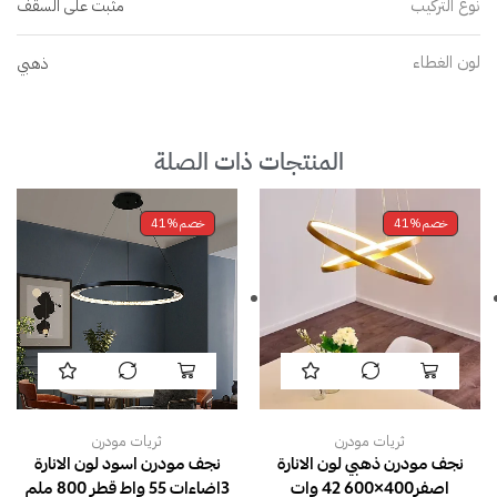
نوع التركيب
مثبت على السقف
لون الغطاء
ذهبي
المنتجات ذات الصلة
خصم
41%
خصم
41%
ثريات مودرن
ثريات مودرن
نجف مودرن ذهبي لون الانارة
نجف مودرن اسود لون الانارة
اصفر400×600 42 وات
3اضاءات 55 واط قطر 800 ملم