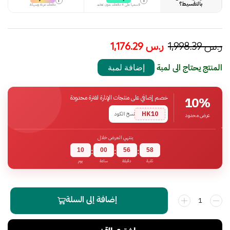
i
i
بالتقسيط؟
قسمها على 4 دفعات بدون تعقيد
دفعات مرنة وسهلة
ر.س
1,998.39
ر.س
1,176.29
المنتج يحتاج الى لمبة
إضافة لمبة
خصم إضافي على منتجات الإنارة لفترة محدودة
10%
HK10
نسخ الكود
عرض محدود
ينتهي العرض خلال
10
00
56
57
:
:
:
ثانية
دقيقة
ساعة
يوم
إضافة إلى السلة