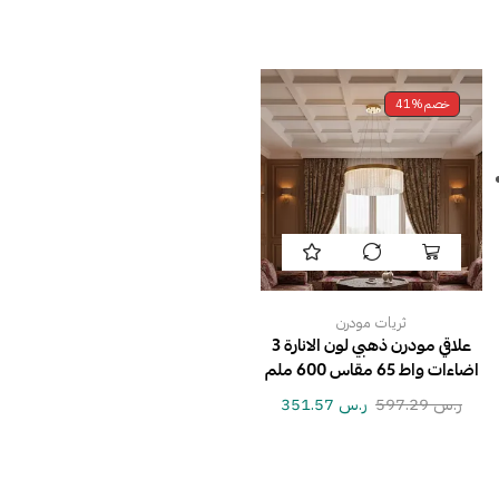
خصم
41%
ثريات مودرن
علاقي مودرن ذهبي لون الانارة 3
اضاءات واط 65 مقاس 600 ملم
ر.س
597.29
ر.س
351.57