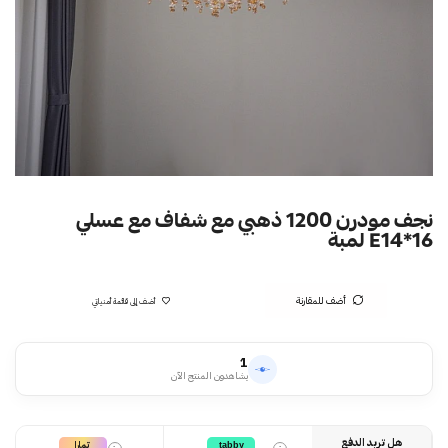
نجف مودرن 1200 ذهبي مع شفاف مع عسلي
E14*16 لمبة
أضف للمقارنة
أضف إلى قائمة أمنياتي
1
يشاهدون المنتج الآن
هل تريد الدفع
تمارا
tabby