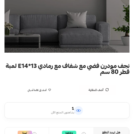
نجف مودرن فضي مع شفاف مع رمادي E14*13 لمبة
قطر 80 سم
أضف للمقارنة
أضف إلى قائمة أمنياتي
1
يشاهدون المنتج الآن
هل تريد الدفع
تمارا
tabby