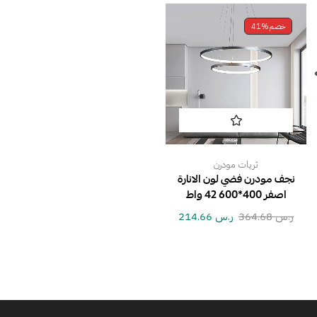
خصم
41%
ثريات مودرن
نجف مودرن فضي لون الانارة
اصفر 400*600 42 واط
ر.س
364.68
ر.س
214.66