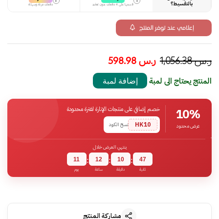
i
i
بالتقسيط؟
قسمها على 4 دفعات بدون تعقيد
دفعات مرنة وسهلة
إعلامي عند توفر المنتج
ر.س
1,056.38
ر.س
598.98
المنتج يحتاج الى لمبة
إضافة لمبة
خصم إضافي على منتجات الإنارة لفترة محدودة
10%
HK10
نسخ الكود
عرض محدود
ينتهي العرض خلال
11
12
10
46
:
:
:
ثانية
دقيقة
ساعة
يوم
مشاركة المنتج