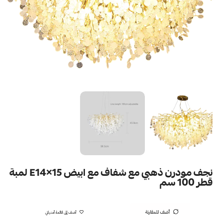
نجف مودرن ذهبي مع شفاف مع ابيض E14×15 لمبة
قطر 100 سم
أضف للمقارنة
أضف إلى قائمة أمنياتي