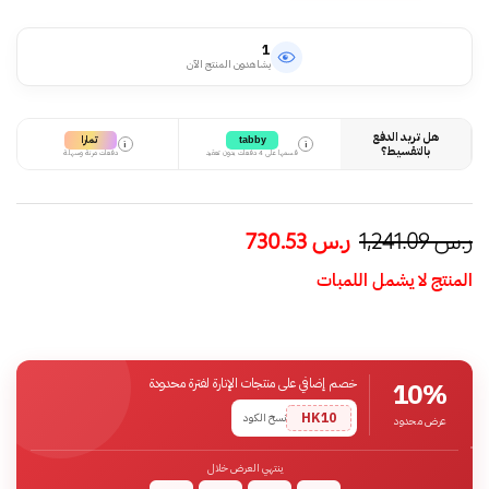
1
يشاهدون المنتج الآن
هل تريد الدفع
تمارا
tabby
i
i
بالتقسيط؟
قسمها على 4 دفعات بدون تعقيد
دفعات مرنة وسهلة
ر.س
1,241.09
ر.س
730.53
المنتج لا يشمل اللمبات
خصم إضافي على منتجات الإنارة لفترة محدودة
10%
HK10
نسخ الكود
عرض محدود
ينتهي العرض خلال