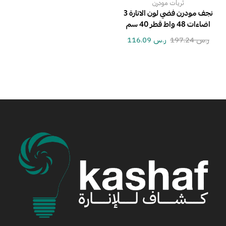
ثريات مودرن
نجف مودرن فضي لون الانارة 3
اضاءات 48 واط قطر 40 سم
ر.س
197.24
ر.س
116.09