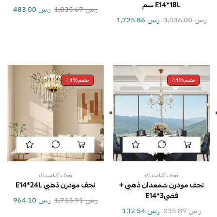
E14*18L سم
ر.س
1,035.67
ر.س
483.00
ر.س
3,036.00
ر.س
1,725.86
خصم
44%
خصم
44%
نجف كلاسيك
نجف كلاسيك
نجف مودرن شمعدان ذهبي +
نجف مودرن ذهبي E14*24L
فضيE14*3
ر.س
1,715.91
ر.س
964.10
ر.س
235.89
ر.س
132.54