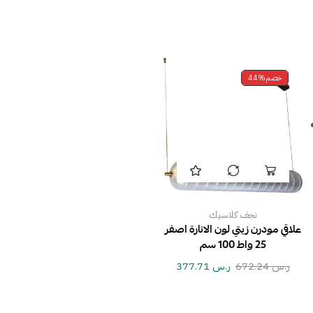
خصم
44%
نجف كلاسيك
علاقي مودرن زيتي لون الانارة اصفر
25 واط 100 سم
ر.س
672.24
ر.س
377.71