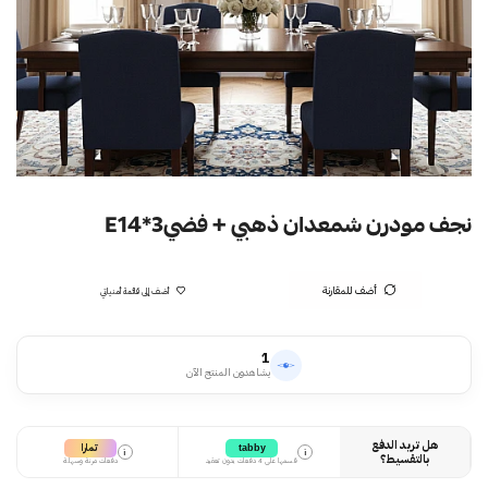
نجف مودرن شمعدان ذهبي + فضيE14*3
أضف للمقارنة
أضف إلى قائمة أمنياتي
1
يشاهدون المنتج الآن
هل تريد الدفع
تمارا
tabby
i
i
بالتقسيط؟
قسمها على 4 دفعات بدون تعقيد
دفعات مرنة وسهلة