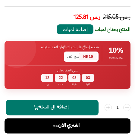
ر.س
215.05
ر.س
125.81
المنتج يحتاج لمبات
إضافة لمبات
خصم إضافي على منتجات الإنارة لفترة محدودة
10%
HK10
نسخ الكود
عرض محدود
ينتهي العرض خلال
12
22
03
02
:
:
:
ثانية
دقيقة
ساعة
يوم
إضافة إلى السلة
اشتري الآن