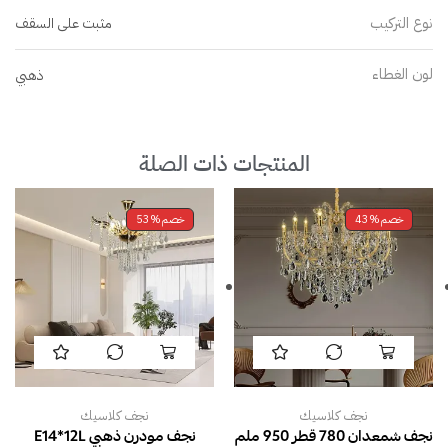
نوع التركيب
مثبت على السقف
لون الغطاء
ذهبي
المنتجات ذات الصلة
خصم
43%
خصم
53%
نجف كلاسيك
نجف كلاسيك
نجف شمعدان 780 قطر 950 ملم
نجف مودرن ذهبي E14*12L