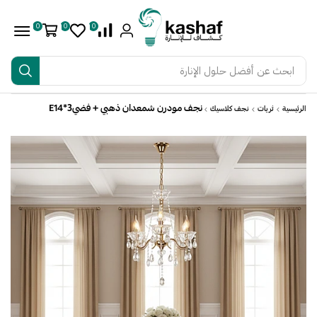
0
0
0
ابحث عن
أفضل حلول الإنارة
نجف مودرن شمعدان ذهبي + فضيE14*3
الرئيسية
ثريات
نجف كلاسيك