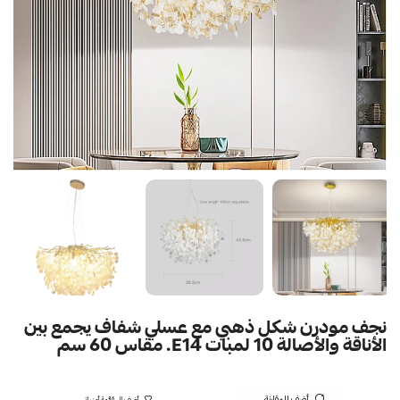
نجف مودرن شكل ذهبي مع عسلي شفاف يجمع بين
الأناقة والأصالة 10 لمبات E14. مقاس 60 سم
أضف للمقارنة
أضف إلى قائمة أمنياتي