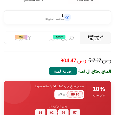
1
يشاهدون المنتج الآن
هل تريد الدفع
تمارا
tabby
i
i
بالتقسيط؟
قسمها على 4 دفعات بدون تعقيد
دفعات مرنة وسهلة
ر.س
517.27
ر.س
304.47
المنتج يحتاج الى لمبة
إضافة لمبة
خصم إضافي على منتجات الإنارة لفترة محدودة
10%
HK10
نسخ الكود
عرض محدود
ينتهي العرض خلال
14
02
56
56
:
:
: