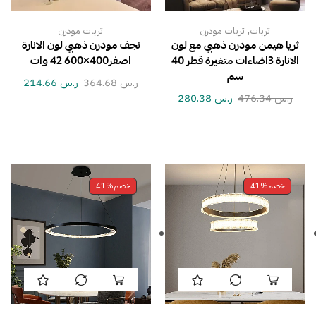
,
ثريات
ثريات مودرن
ثريات مودرن
ثريا هيمن مودرن ذهبي مع لون
نجف مودرن ذهبي لون الانارة
الانارة 3اضاءات متغيرة قطر 40
اصفر400×600 42 وات
سم
ر.س
364.68
ر.س
214.66
ر.س
476.34
ر.س
280.38
خصم
41%
خصم
41%