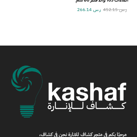
اضاءات 105 واط قطر 80 سم
ر.س
452.15
ر.س
266.14
مرحبًا بكم في
متجر كشاف للانارة
نحن في كشاف،