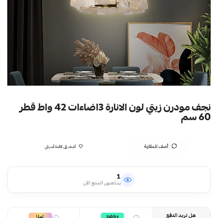
نجف مودرن زيتي لون الانارة 3اضاءات 42 واط قطر
60 سم
أضف للمقارنة
أضف إلى قائمة أمنياتي
1
يشاهدون المنتج الآن
هل تريد الدفع
تمارا
tabby