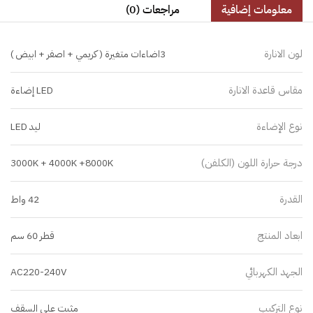
معلومات إضافية
مراجعات (0)
لون الانارة
3اضاءات متغيرة ( كريمي + اصفر + ابيض )
مقاس قاعدة الانارة
LED إضاءة
نوع الإضاءة
ليد LED
درجة حرارة اللون (الكلفن)
3000K + 4000K +8000K
القدرة
42 واط
ابعاد المنتج
قطر 60 سم
الجهد الكهربائي
AC220-240V
نوع التركيب
مثبت على السقف