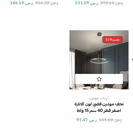
ر.س
392.61
ر.س
231.09
ر.س
316.32
ر.س
186.19
خصم
41%
ثريات مودرن
نجف مودرن فضي لون الانارة
اصفر قطر 40 سم 15 واط
ر.س
165.60
ر.س
97.47