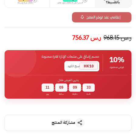
i
i
بالتقسيط؟
قسمها على 4 دفعات بدون تعقيد
دفعات مرنة وسهلة
إعلامي عند توفر المنتج
ر.س
968.15
ر.س
756.37
خصم إضافي على منتجات الإنارة لفترة محدودة
10%
HK10
نسخ الكود
عرض محدود
ينتهي العرض خلال
11
09
09
32
:
:
:
ثانية
دقيقة
ساعة
يوم
مشاركة المنتج