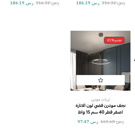
ر.س
316.32
ر.س
186.19
ر.س
316.32
ر.س
186.19
خصم
41%
ثريات مودرن
نجف مودرن فضي لون الانارة
اصفر قطر 40 سم 15 واط
ر.س
165.60
ر.س
97.47