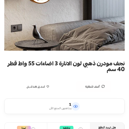
نجف مودرن ذهبي لون الانارة 3 اضاءات 55 واط قطر
40 سم
أضف للمقارنة
أضف إلى قائمة أمنياتي
1
يشاهدون المنتج الآن
هل تريد الدفع
تمارا
tabby