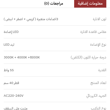
معلومات إضافية
مراجعات (0)
لون الانارة
3اضاءات متغيرة ( كريمي + اصفر + ابيض )
مقاس قاعدة الانارة
LED إضاءة
نوع الإضاءة
ليد LED
درجة حرارة اللون (الكلفن)
3000K + 4000K +8000K
القدرة
55 واط
ابعاد المنتج
قطر 40 سم
الجهد الكهربائي
AC220-240V
نوع التركيب
مثبت على السقف