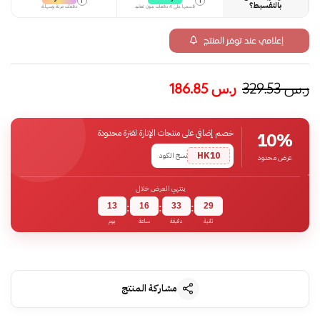
i
i
بالتقسيط؟
قسمها على 4 دفعات بدون تعقيد
دفعات مرنة وسهلة
إعلامي عند توفر المنتج
ر.س
329.53
ر.س
186.85
خصم إضافي على منتجات الإنارة لفترة محدودة
10%
HK10
نسخ الكود
عرض محدود
ينتهي العرض خلال
13
16
33
28
:
:
:
ثانية
دقيقة
ساعة
يوم
مشاركة المنتج