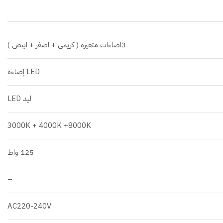
3اضاءات متغيرة ( كريمي + اصفر + ابيض )
LED إضاءة
ليد LED
3000K + 4000K +8000K
125 واط
–
AC220-240V