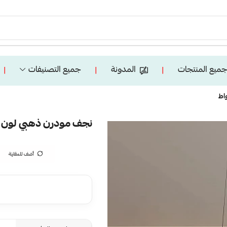
ميع المنتجات
المدونة
جميع التصنيفات
❘
❘
❘
نجف مودرن ذهبي لون الانارة 3 اضاءات 400*0
أضف للمقارنة