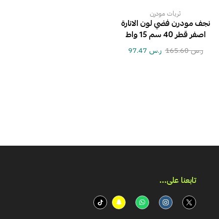
ثريات مودرن
نجف مودرن فضي لون الانارة
اصفر قطر 40 سم 15 واط
ر.س
165.60
ر.س
97.47
تابعنا على...​