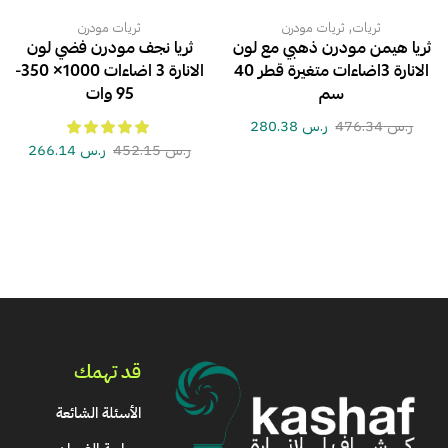
,
ثريات
ثريات مودرن
ثريات مودرن
ثريا هيمن مودرن ذهبي مع لون
ثريا نجف مودرن فضي لون
الانارة 3اضاءات متغيرة قطر 40
الانارة 3 اضاءات 1000× 350-
سم
95 وات
ر.س
476.34
ر.س
280.38
ر.س
452.15
ر.س
266.14
قد تهمك
الأسئلة الشائعة