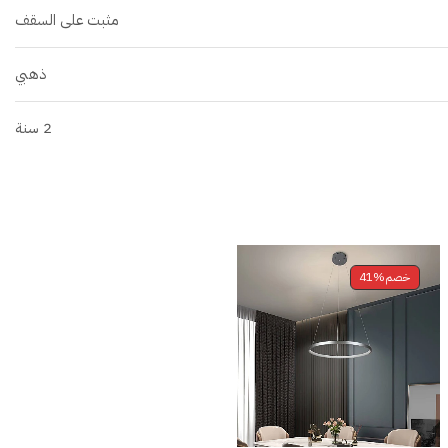
مثبت على السقف
ذهبي
2 سنة
خصم
41%