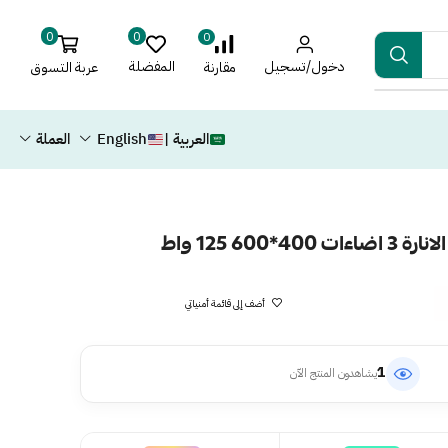
0
0
0
دخول/تسجيل
المفضلة
عربة التسوق
مقارنة
العربية |
English
العملة
60 125 واط
أضف إلى قائمة أمنياتي
1
يشاهدون المنتج الآن