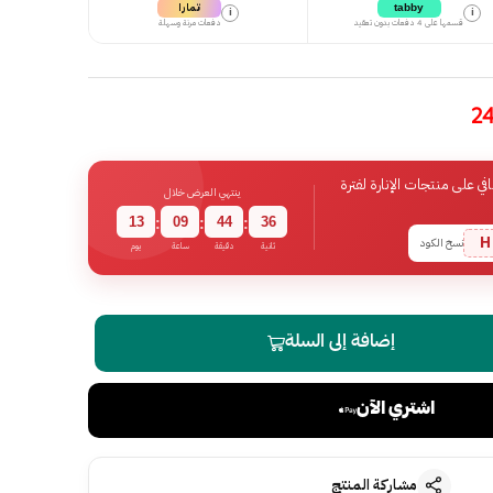
تمارا
tabby
i
i
قسمها على 4 دفعات بدون تعقيد
دفعات مرنة وسهلة
 على منتجات الإنارة لفترة
ينتهي العرض خلال
13
09
44
35
:
:
:
H
نسخ الكود
ثانية
دقيقة
ساعة
يوم
إضافة إلى السلة
اشتري الآن
مشاركة المنتج