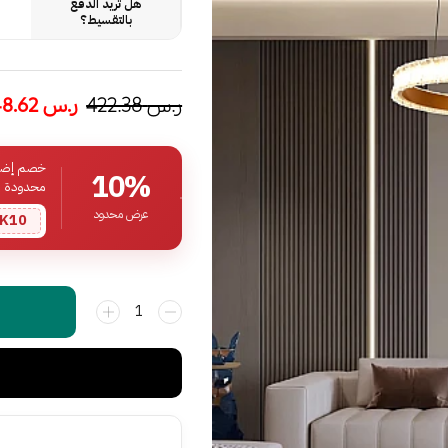
هل تريد الدفع
بالتقسيط؟
ر.س
422.38
ر.س
248.62
خصم إضافي
10%
محدودة
عرض محدود
K10