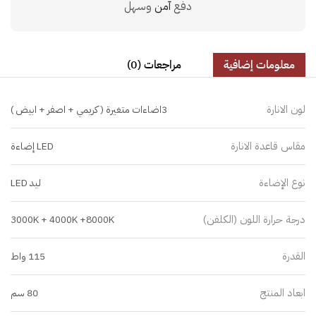
دفع
آمن
وسهل
معلومات إضافية
مراجعات (0)
لون الانارة
3اضاءات متغيرة ( كريمي + اصفر + ابيض )
مقاس قاعدة الانارة
LED إضاءة
نوع الإضاءة
ليد LED
درجة حرارة اللون (الكلفن)
3000K + 4000K +8000K
القدرة
115 واط
ابعاد المنتج
80 سم