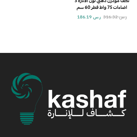
نجف مودرن ذهبي لون الانارة 3
اضاءات 75 واط قطر 60 سم
ر.س
316.32
ر.س
186.19