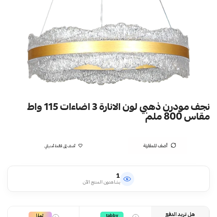
نجف مودرن ذهبي لون الانارة 3 اضاءات 115 واط
مقاس 800 ملم
أضف للمقارنة
أضف إلى قائمة أمنياتي
1
يشاهدون المنتج الآن
هل تريد الدفع
تمارا
tabby