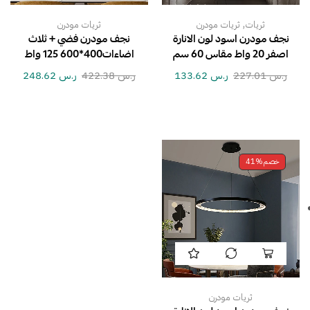
,
ثريات
ثريات مودرن
ثريات مودرن
نجف مودرن اسود لون الانارة
نجف مودرن فضي + ثلاث
اصفر 20 واط مقاس 60 سم
اضاءات400*600 125 واط
ر.س
227.01
ر.س
133.62
ر.س
422.38
ر.س
248.62
خصم
41%
ثريات مودرن