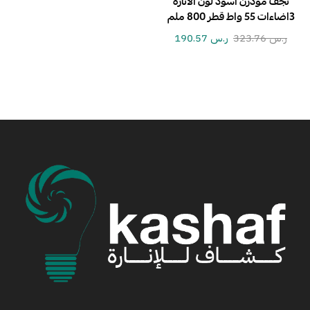
نجف مودرن اسود لون الانارة
3اضاءات 55 واط قطر 800 ملم
ر.س
323.76
ر.س
190.57