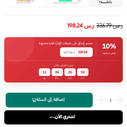
i
i
بالتقسيط؟
قسمها على 4 دفعات بدون تعقيد
دفعات مرنة وسهلة
ر.س
336.79
ر.س
198.24
خصم إضافي على منتجات الإنارة لفترة محدودة
10%
HK10
نسخ الكود
عرض محدود
ينتهي العرض خلال
12
06
26
58
:
:
:
ثانية
دقيقة
ساعة
يوم
إضافة إلى السلة
اشتري الآن