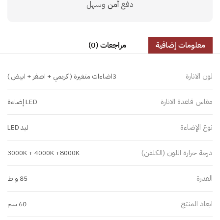
دفع
آمن
وسهل
معلومات إضافية
مراجعات (0)
لون الانارة
3اضاءات متغيرة ( كريمي + اصفر + ابيض )
مقاس قاعدة الانارة
LED إضاءة
نوع الإضاءة
ليد LED
درجة حرارة اللون (الكلفن)
3000K + 4000K +8000K
القدرة
85 واط
ابعاد المنتج
60 سم