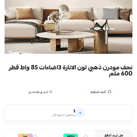
نجف مودرن ذهبي لون الانارة 3اضاءات 85 واط قطر
600 ملم
أضف للمقارنة
أضف إلى قائمة أمنياتي
1
يشاهدون المنتج الآن
هل تريد الدفع
تمارا
tabby