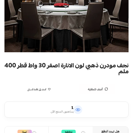
نجف مودرن ذهبي لون الانارة اصفر 30 واط قطر 400
ملم
أضف للمقارنة
أضف إلى قائمة أمنياتي
1
يشاهدون المنتج الآن
هل تريد الدفع
تمارا
tabby