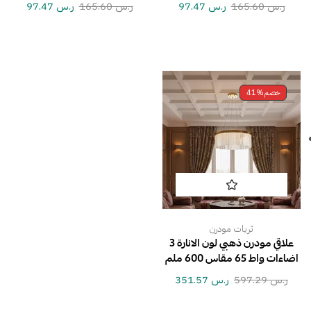
ر.س
165.60
ر.س
97.47
ر.س
165.60
ر.س
97.47
خصم
41%
ثريات مودرن
علاقي مودرن ذهبي لون الانارة 3
اضاءات واط 65 مقاس 600 ملم
ر.س
597.29
ر.س
351.57