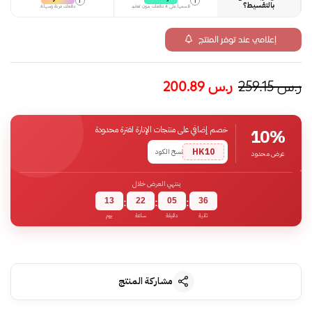
i
i
بالتقسيط؟
قسمها على 4 دفعات بدون تعقيد
دفعات مرنة وسهلة
إعلامي عند توفر المنتج
ر.س
259.15
ر.س
200.89
خصم إضافي على منتجات الإنارة لفترة محدودة
10%
HK10
نسخ الكود
عرض محدود
ينتهي العرض خلال
13
22
05
35
:
:
:
ثانية
دقيقة
ساعة
يوم
مشاركة المنتج