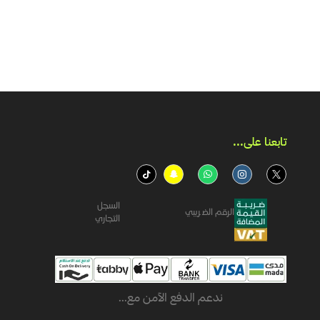
تابعنا على...​
السجل
الرقم الضريبي
التجاري
ندعم الدفع الآمن مع...