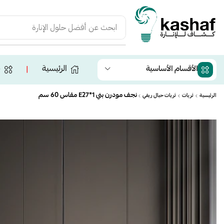
ابحث عن
أفضل حلول الإنارة
الرئيسية
ج
الأقسام الأساسية
❘
نجف مودرن بني E27*1 مقاس 60 سم
الرئيسية
ثريات
ثريات حبال ريفي