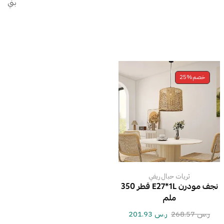
بني
خصم
25%
ثريات حبال ريفي
نجف مودرن E27*1L قطر 350
ملم
ر.س
268.57
ر.س
201.93