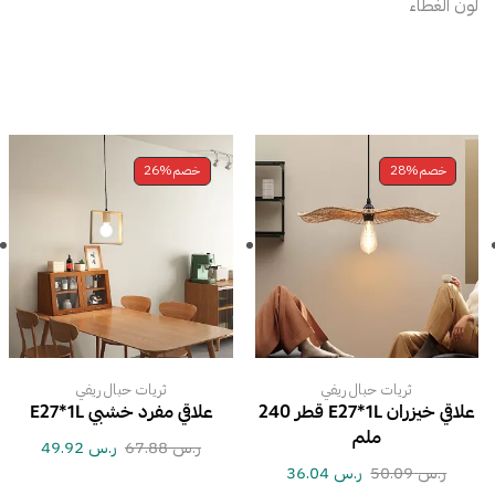
لون الغطاء
خصم
28%
خصم
26%
ثريات حبال ريفي
ثريات حبال ريفي
علاقي خيزران E27*1L قطر 240
علاقي مفرد خشبي E27*1L
ملم
ر.س
67.88
ر.س
49.92
ر.س
50.09
ر.س
36.04