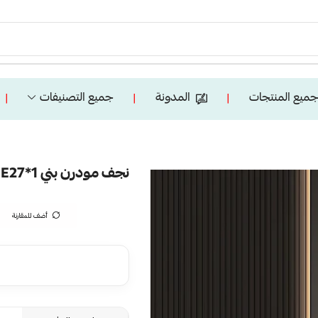
ميع المنتجات
المدونة
جميع التصنيفات
❘
❘
❘
نجف مودرن بني E27*1 مقاس 60 سم
أضف للمقارنة