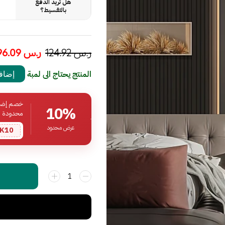
هل تريد الدفع
بالتقسيط؟
ر.س
124.92
ر.س
96.09
المنتج يحتاج الى لمبة
إضافة
خصم إضافي
10%
محدودة
عرض محدود
K10