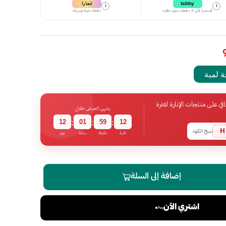
تمارا
tabby
i
i
قسمها على 4 دفعات بدون تعقيد
دفعات مرنة وسهلة
 لمبة
 على منتجات الإنارة لفترة
ينتهي العرض خلال
12
01
59
11
:
:
:
H
نسخ الكود
ثانية
دقيقة
ساعة
يوم
إضافة إلى السلة
اشتري الآن