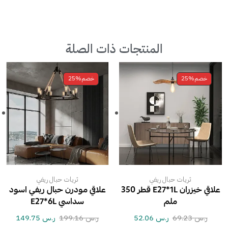
المنتجات ذات الصلة
خصم
25%
خصم
25%
ثريات حبال ريفي
ثريات حبال ريفي
علاقي خيزران E27*1L قطر 350
علاقي مودرن حبال ريفي اسود
ملم
سداسي E27*6L
ر.س
69.23
ر.س
52.06
ر.س
199.16
ر.س
149.75