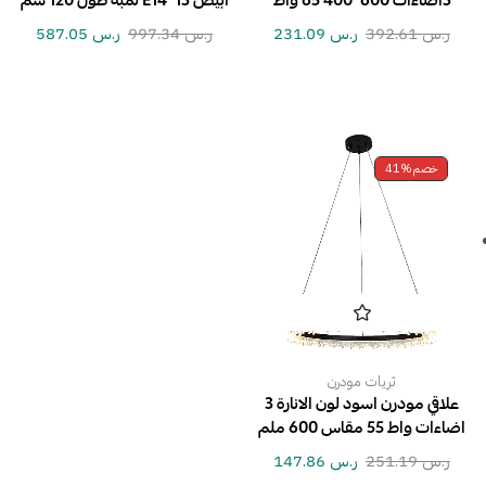
3اضاءات 600*400 65 واط
ابيض E14*13 لمبة طول 120 سم
ر.س
392.61
ر.س
231.09
ر.س
997.34
ر.س
587.05
خصم
41%
ثريات مودرن
علاقي مودرن اسود لون الانارة 3
اضاءات واط 55 مقاس 600 ملم
ر.س
251.19
ر.س
147.86