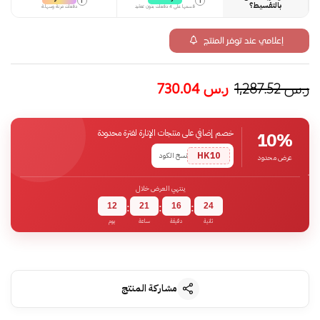
i
i
بالتقسيط؟
قسمها على 4 دفعات بدون تعقيد
دفعات مرنة وسهلة
إعلامي عند توفر المنتج
ر.س
1,287.52
ر.س
730.04
خصم إضافي على منتجات الإنارة لفترة محدودة
10%
HK10
نسخ الكود
عرض محدود
ينتهي العرض خلال
12
21
16
23
:
:
:
ثانية
دقيقة
ساعة
يوم
مشاركة المنتج