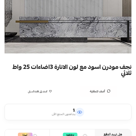
نجف مودرن اسود مع لون الانارة 3اضاءات 25 واط
ثلاثي
أضف للمقارنة
أضف إلى قائمة أمنياتي
1
يشاهدون المنتج الآن
هل تريد الدفع
تمارا
tabby