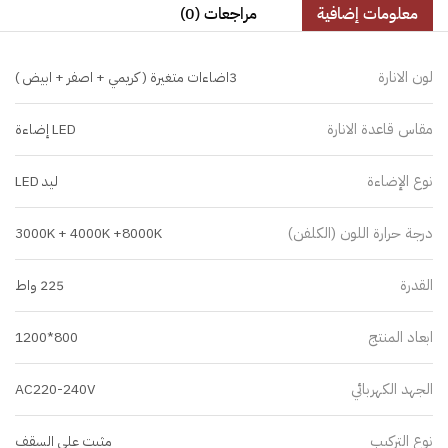
معلومات إضافية
مراجعات (0)
لون الانارة
3اضاءات متغيرة ( كريمي + اصفر + ابيض )
مقاس قاعدة الانارة
LED إضاءة
نوع الإضاءة
ليد LED
درجة حرارة اللون (الكلفن)
3000K + 4000K +8000K
القدرة
225 واط
ابعاد المنتج
800*1200
الجهد الكهربائي
AC220-240V
نوع التركيب
مثبت على السقف