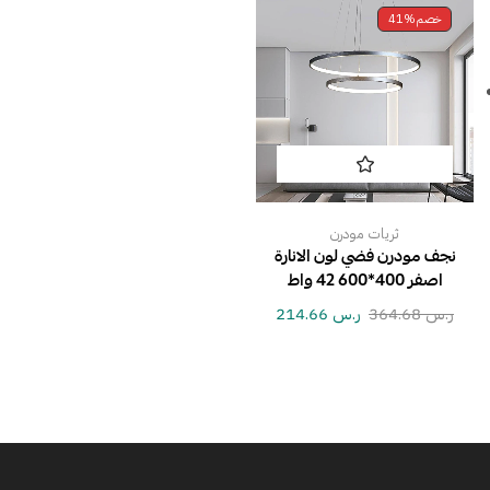
خصم
41%
ثريات مودرن
نجف مودرن فضي لون الانارة
اصفر 400*600 42 واط
ر.س
364.68
ر.س
214.66