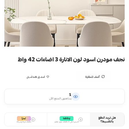
نجف مودرن اسود لون الانارة 3 اضاءات 42 واط
أضف للمقارنة
أضف إلى قائمة أمنياتي
1
يشاهدون المنتج الآن
هل تريد الدفع
تمارا
tabby
i
i
بالتقسيط؟
قسمها على 4 دفعات بدون تعقيد
دفعات مرنة وسهلة