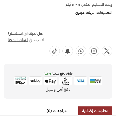
وقت التسليم المقدر:
4 - 8 أيام
التصنيفات:
ثريات مودرن
هل لديك اي استفسار؟
لا تتردد في
التواصل معنا
طرق دفع سهلة
وآمنة
دفع
آمن
وسهل
معلومات إضافية
مراجعات (0)