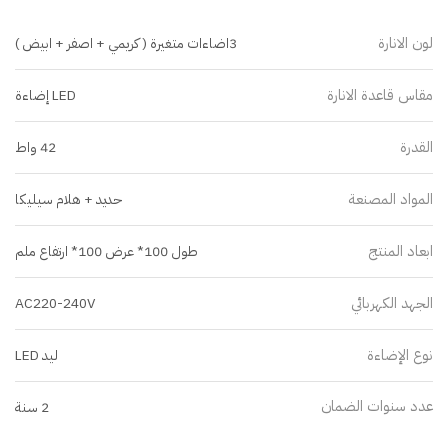
لون الانارة
3اضاءات متغيرة ( كريمي + اصفر + ابيض )
مقاس قاعدة الانارة
LED إضاءة
القدرة
42 واط
المواد المصنعة
حديد + هلام سيليكا
ابعاد المنتج
طول 100* عرض 100* ارتفاع ملم
الجهد الكهربائي
AC220-240V
نوع الإضاءة
ليد LED
عدد سنوات الضمان
2 سنة