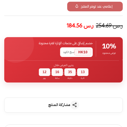
إعلامي عند توفر المنتج
ر.س
254.69
ر.س
184.56
خصم إضافي على منتجات الإنارة لفترة محدودة
10%
HK10
نسخ الكود
عرض محدود
ينتهي العرض خلال
12
16
35
12
:
:
:
ثانية
دقيقة
ساعة
يوم
مشاركة المنتج