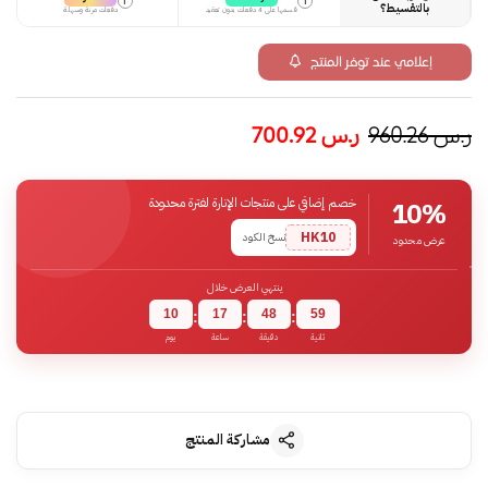
i
i
بالتقسيط؟
قسمها على 4 دفعات بدون تعقيد
دفعات مرنة وسهلة
إعلامي عند توفر المنتج
ر.س
960.26
ر.س
700.92
خصم إضافي على منتجات الإنارة لفترة محدودة
10%
HK10
نسخ الكود
عرض محدود
ينتهي العرض خلال
10
17
48
59
:
:
:
ثانية
دقيقة
ساعة
يوم
مشاركة المنتج