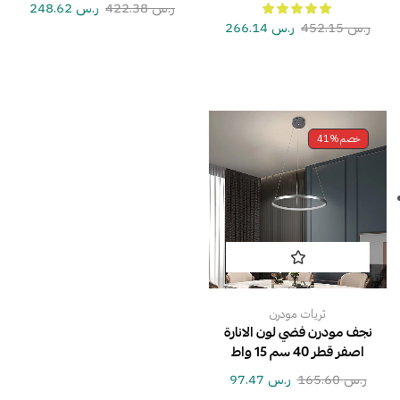
ر.س
422.38
ر.س
248.62
ر.س
452.15
ر.س
266.14
خصم
41%
ثريات مودرن
نجف مودرن فضي لون الانارة
اصفر قطر 40 سم 15 واط
ر.س
165.60
ر.س
97.47