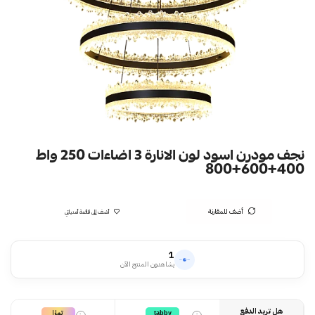
نجف مودرن اسود لون الانارة 3 اضاءات 250 واط
400+600+800
أضف للمقارنة
أضف إلى قائمة أمنياتي
1
يشاهدون المنتج الآن
هل تريد الدفع
تمارا
tabby