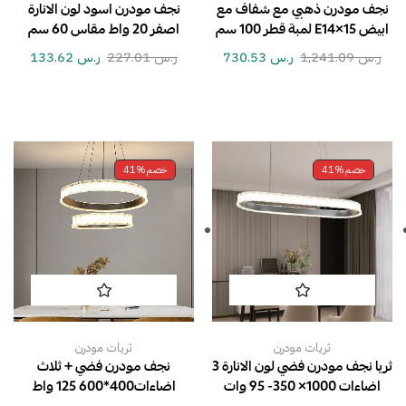
نجف مودرن ذهبي مع شفاف مع
نجف مودرن اسود لون الانارة
ابيض E14×15 لمبة قطر 100 سم
اصفر 20 واط مقاس 60 سم
ر.س
1,241.09
ر.س
730.53
ر.س
227.01
ر.س
133.62
خصم
41%
خصم
41%
ثريات مودرن
ثريات مودرن
ثريا نجف مودرن فضي لون الانارة 3
نجف مودرن فضي + ثلاث
اضاءات 1000× 350- 95 وات
اضاءات400*600 125 واط