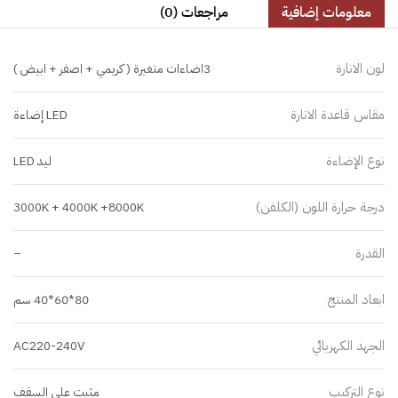
معلومات إضافية
مراجعات (0)
لون الانارة
3اضاءات متغيرة ( كريمي + اصفر + ابيض )
مقاس قاعدة الانارة
LED إضاءة
نوع الإضاءة
ليد LED
درجة حرارة اللون (الكلفن)
3000K + 4000K +8000K
القدرة
–
ابعاد المنتج
80*60*40 سم
الجهد الكهربائي
AC220-240V
نوع التركيب
مثبت على السقف