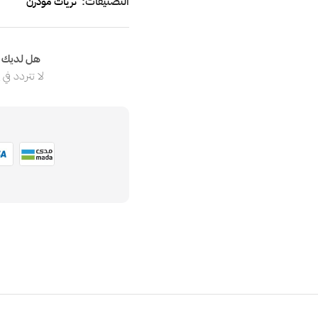
التصنيفات:
ثريات مودرن
هل لديك ا
لا تتردد في
ا