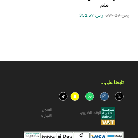
ملم
ر.س
597.29
ر.س
351.57
تابعنا على...​
السجل
الرقم الضريبي
التجاري