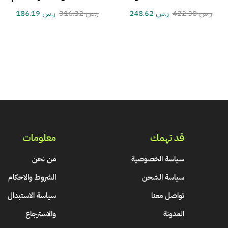
ر.س
422.38
ر.س
248.62
ر.س
316.32
ر.س
186.19
قد تهمك
معلومات
سياسة الخصوصية
من نحن
سياسة الشحن
الشروط والاحكام
تواصل معنا
سياسة الاستبدال
المدونة
والاسترجاع