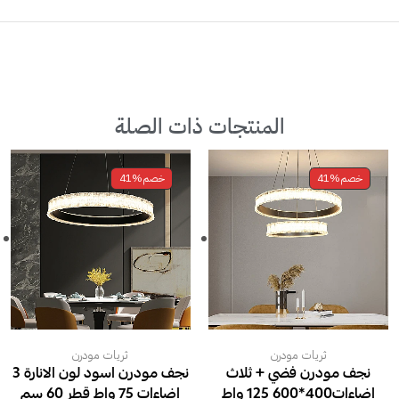
المنتجات ذات الصلة
خصم
41%
خصم
41%
ثريات مودرن
ثريات مودرن
نجف مودرن فضي + ثلاث
نجف مودرن اسود لون الانارة 3
اضاءات400*600 125 واط
اضاءات 75 واط قطر 60 سم