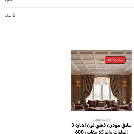
2 سنة
خصم
41%
ثريات مودرن
علاقي مودرن ذهبي لون الانارة 3
اضاءات واط 65 مقاس 600