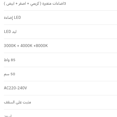
3اضاءات متغيرة ( كريمي + اصفر + ابيض )
LED إضاءة
ليد LED
3000K + 4000K +8000K
85 واط
50 سم
AC220-240V
مثبت على السقف
اسود