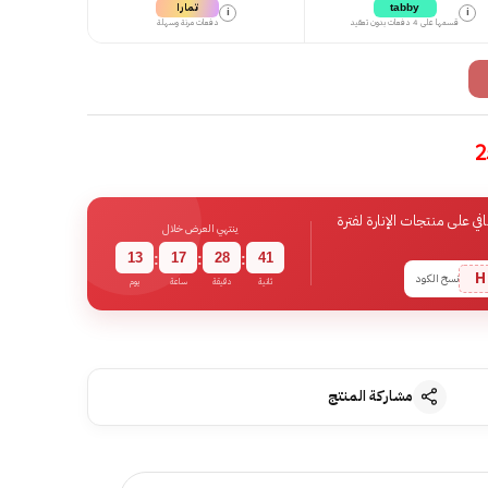
تمارا
tabby
i
i
قسمها على 4 دفعات بدون تعقيد
دفعات مرنة وسهلة
 على منتجات الإنارة لفترة
ينتهي العرض خلال
13
17
28
40
:
:
:
H
نسخ الكود
ثانية
دقيقة
ساعة
يوم
مشاركة المنتج