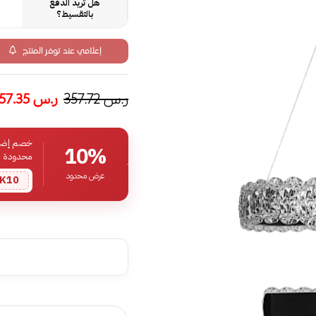
هل تريد الدفع
بالتقسيط؟
إعلامي عند توفر المنتج
ر.س
357.72
ر.س
257.35
خصم إضافي
10%
محدودة
عرض محدود
K10