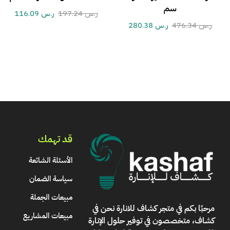
سم
ر.س
197.24
ر.س
116.09
ر.س
476.34
ر.س
280.38
قد تهمك
الأسئلة الشائعة
سياسة الضمان
مبيعات الجملة
مرحبًا بكم في
متجر كشاف للانارة
نحن في
مبيعات المشاريع
كشاف، متخصصون في توفير حلول الإنارة