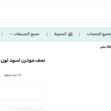
ميع المنتجات
المدونة
جميع التصنيفات
❘
❘
❘
نجف مودرن اسود لون الانارة 3 اضاءات واط 85 م
أضف للمقارنة