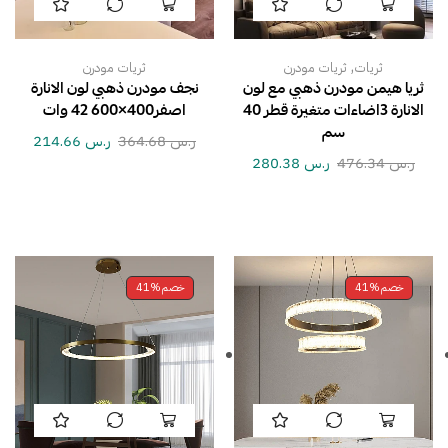
,
ثريات
ثريات مودرن
ثريات مودرن
ثريا هيمن مودرن ذهبي مع لون
نجف مودرن ذهبي لون الانارة
الانارة 3اضاءات متغيرة قطر 40
اصفر400×600 42 وات
سم
ر.س
364.68
ر.س
214.66
ر.س
476.34
ر.س
280.38
خصم
41%
خصم
41%