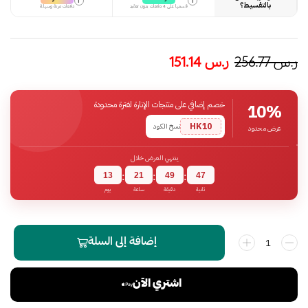
i
i
بالتقسيط؟
قسمها على 4 دفعات بدون تعقيد
دفعات مرنة وسهلة
ر.س
256.77
ر.س
151.14
خصم إضافي على منتجات الإنارة لفترة محدودة
10%
HK10
نسخ الكود
عرض محدود
ينتهي العرض خلال
13
21
49
46
:
:
:
ثانية
دقيقة
ساعة
يوم
إضافة إلى السلة
اشتري الآن