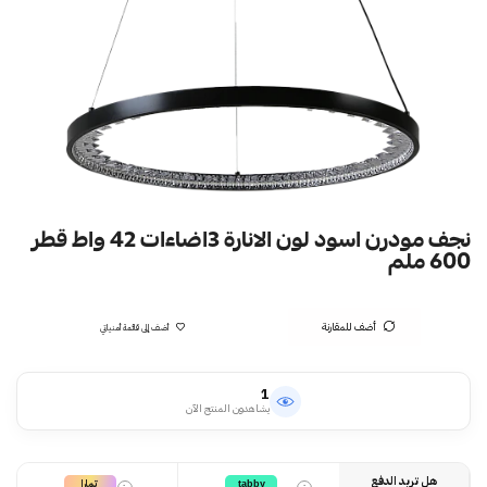
نجف مودرن اسود لون الانارة 3اضاءات 42 واط قطر
600 ملم
أضف للمقارنة
أضف إلى قائمة أمنياتي
1
يشاهدون المنتج الآن
هل تريد الدفع
تمارا
tabby