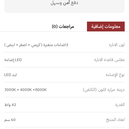
دفع
آمن
وسهل
معلومات إضافية
مراجعات (0)
لون الانارة
3اضاءات متغيرة ( كريمي + اصفر + ابيض )
مقاس قاعدة الانارة
LED إضاءة
نوع الإضاءة
ليد LED
درجة حرارة اللون (الكلفن)
3000K + 4000K +8000K
القدرة
42 واط
ابعاد المنتج
60 سم