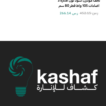
نجف مودرن اسود لون الانارة 3
اضاءات 105 واط قطر 80 سم
ر.س
452.15
ر.س
266.14