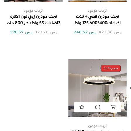
ثريات مودرن
ثريات مودرن
نجف مودرن فضي + ثلاث
نجف مودرن زيتي لون الانارة
اضاءات400*600 125 واط
3اضاءات 55 واط قطر 800 ملم
ر.س
422.38
ر.س
248.62
ر.س
323.76
ر.س
190.57
خصم
41%
ثريات مودرن