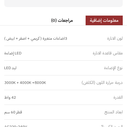
معلومات إضافية
مراجعات (0)
لون الانارة
3اضاءات متغيرة ( كريمي + اصفر + ابيض )
مقاس قاعدة الانارة
LED إضاءة
نوع الإضاءة
ليد LED
درجة حرارة اللون (الكلفن)
3000K + 4000K +8000K
القدرة
42 واط
ابعاد المنتج
قطر 60 سم
الجهد الكهربائي
AC220-240V