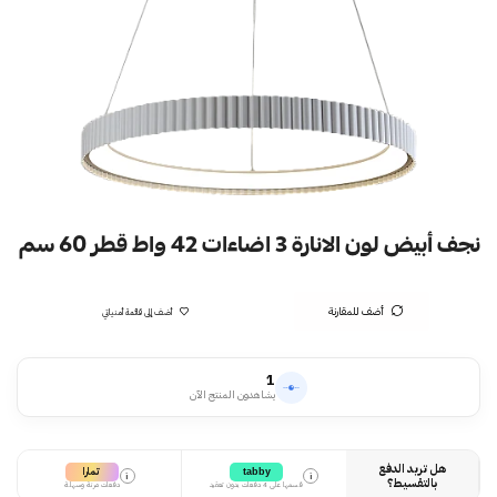
نجف أبيض لون الانارة 3 اضاءات 42 واط قطر 60 سم
أضف للمقارنة
أضف إلى قائمة أمنياتي
1
يشاهدون المنتج الآن
هل تريد الدفع
تمارا
tabby
i
i
بالتقسيط؟
قسمها على 4 دفعات بدون تعقيد
دفعات مرنة وسهلة