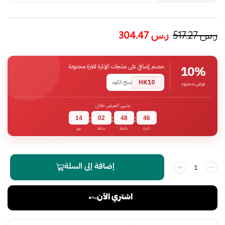
ر.س
517.27
ر.س
304.47
خصم إضافي على منتجات الإنارة لفترة محدودة
10%
HK10
نسخ الكود
عرض محدود
ينتهي العرض خلال
14
02
48
46
:
:
:
ثانية
دقيقة
ساعة
يوم
إضافة إلى السلة
اشتري الآن