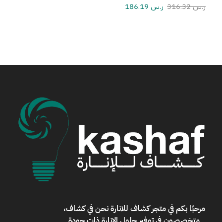
ر.س
316.32
ر.س
186.19
مرحبًا بكم في
متجر كشاف للانارة
نحن في كشاف،
متخصصون في توفير حلول الإنارة ذات جودة