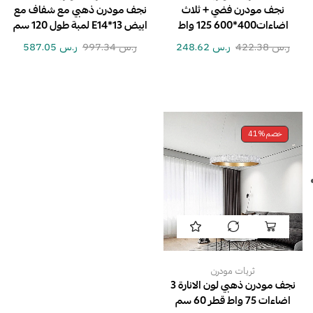
نجف مودرن فضي + ثلاث
نجف مودرن ذهبي مع شفاف مع
اضاءات400*600 125 واط
ابيض E14*13 لمبة طول 120 سم
ر.س
422.38
ر.س
248.62
ر.س
997.34
ر.س
587.05
خصم
41%
ثريات مودرن
نجف مودرن ذهبي لون الانارة 3
اضاءات 75 واط قطر 60 سم