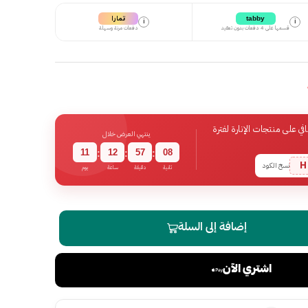
تمارا
tabby
i
i
قسمها على 4 دفعات بدون تعقيد
دفعات مرنة وسهلة
 على منتجات الإنارة لفترة
ينتهي العرض خلال
11
12
57
07
:
:
:
H
نسخ الكود
ثانية
دقيقة
ساعة
يوم
إضافة إلى السلة
اشتري الآن