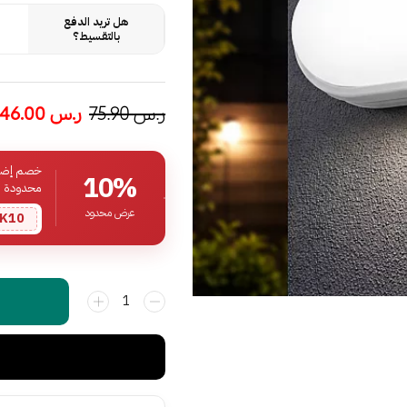
هل تريد الدفع
بالتقسيط؟
ر.س
75.90
ر.س
46.00
خصم إضافي
10%
محدودة
عرض محدود
K10