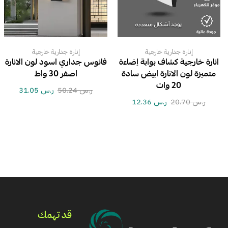
إنارة جدارية خارجية
إنارة جدارية خارجية
انارة خارجية كشاف بوابة إضاءة
فانوس جداري اسود لون الانارة
متميزة لون الانارة ابيض سادة
اصفر 30 واط
20 وات
ر.س
50.24
ر.س
31.05
ر.س
20.70
ر.س
12.36
قد تهمك