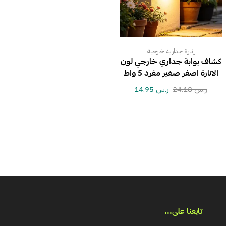
إنارة جدارية خارجية
كشاف بوابة جداري خارجي لون
الانارة اصفر صغير مفرد 5 واط
ر.س
24.18
ر.س
14.95
تابعنا على...​