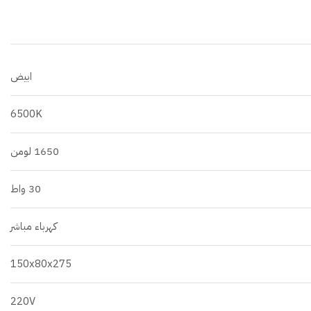
ابيض
6500K
1650 لومن
30 واط
كهرباء مباشر
150x80x275
220V