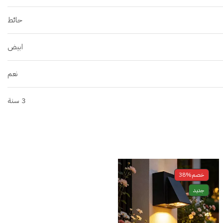
حائط
ابيض
نعم
3 سنة
خصم
38%
جديد