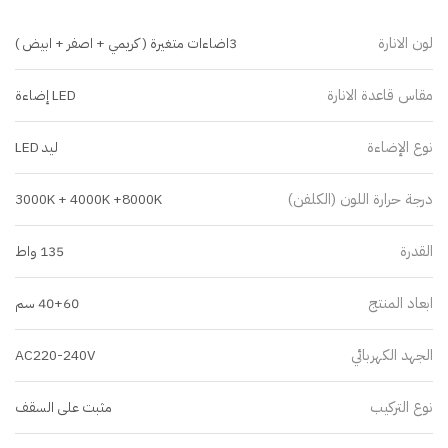
لون الانارة
3اضاءات متغيرة ( كريمي + اصفر + ابيض )
مقاس قاعدة الانارة
LED إضاءة
نوع الإضاءة
ليد LED
درجة حرارة اللون (الكلفن)
3000K + 4000K +8000K
القدرة
135 واط
ابعاد المنتج
40+60 سم
الجهد الكهربائي
AC220-240V
نوع التركيب
مثبت على السقف