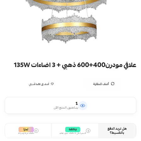
علاقي مودرن400+600 ذهبي + 3 اضاءات 135W
أضف للمقارنة
أضف إلى قائمة أمنياتي
1
يشاهدون المنتج الآن
هل تريد الدفع
تمارا
tabby
i
i
بالتقسيط؟
قسمها على 4 دفعات بدون تعقيد
دفعات مرنة وسهلة