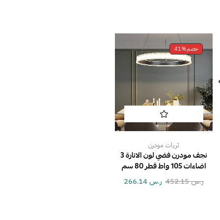
خصم
41%
ثريات مودرن
نجف مودرن فضي لون الانارة 3
اضاءات 105 واط قطر 80 سم
ر.س
452.15
ر.س
266.14