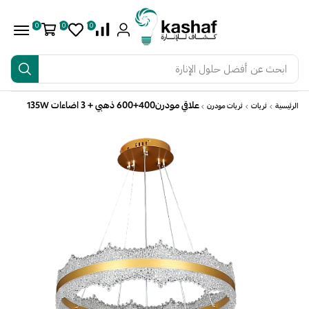
0
0
0
ابحث عن
أفضل حلول الإنارة
علاقي مودرن400+600 ذهبي + 3 اضاءات 135W
الرئيسية
ثريات
ثريات مودرن