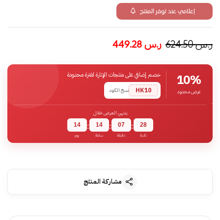
إعلامي عند توفر المنتج
ر.س
624.50
ر.س
449.28
خصم إضافي على منتجات الإنارة لفترة محدودة
10%
HK10
نسخ الكود
عرض محدود
ينتهي العرض خلال
14
14
07
27
:
:
:
ثانية
دقيقة
ساعة
يوم
مشاركة المنتج