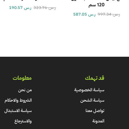
120 سم
ر.س
323.76
ر.س
190.57
ر.س
997.34
ر.س
587.05
قد تهمك
معلومات
سياسة الخصوصية
من نحن
سياسة الشحن
الشروط والاحكام
تواصل معنا
سياسة الاستبدال
المدونة
والاسترجاع