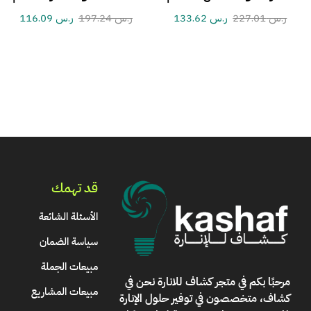
ر.س
227.01
ر.س
133.62
ر.س
197.24
ر.س
116.09
قد تهمك
الأسئلة الشائعة
سياسة الضمان
مبيعات الجملة
مرحبًا بكم في
متجر كشاف للانارة
نحن في
مبيعات المشاريع
كشاف، متخصصون في توفير حلول الإنارة