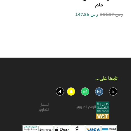
ملم
ر.س
251.19
ر.س
147.86
تابعنا على...​
السجل
الرقم الضريبي
التجاري