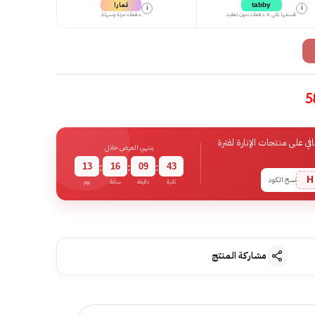
تمارا
tabby
i
i
قسمها على 4 دفعات بدون تعقيد
دفعات مرنة وسهلة
 على منتجات الإنارة لفترة
ينتهي العرض خلال
13
16
09
42
:
:
:
H
نسخ الكود
ثانية
دقيقة
ساعة
يوم
مشاركة المنتج