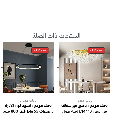
المنتجات ذات الصلة
خصم
41%
خصم
41%
ثريات مودرن
ثريات مودرن
نجف مودرن ذهبي مع شفاف
نجف مودرن اسود لون الانارة
مع ابيض E14*13 لمبة طول
3اضاءات 55 واط قطر 800 ملم