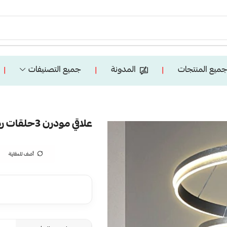
ميع المنتجات
المدونة
جميع التصنيفات
❘
❘
❘
علاقي مودرن 3حلقات رمادي مع3 اضاءات 275 واط
أضف للمقارنة