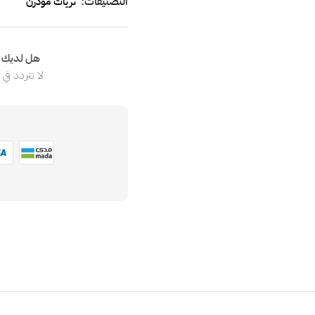
التصنيفات:
ثريات مودرن
هل لديك ا
لا تتردد في
ا