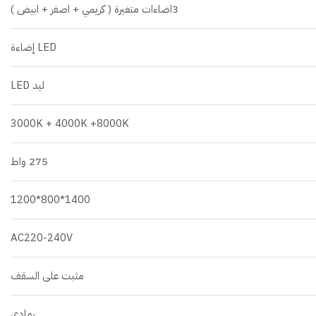
3اضاءات متغيرة ( كريمي + اصفر + ابيض )
LED إضاءة
ليد LED
3000K + 4000K +8000K
275 واط
1400*800*1200
AC220-240V
مثبت على السقف
رمادي