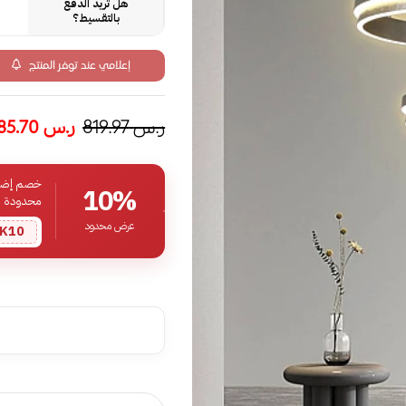
هل تريد الدفع
بالتقسيط؟
إعلامي عند توفر المنتج
ر.س
819.97
ر.س
585.70
خصم إضافي
10%
محدودة
عرض محدود
K10