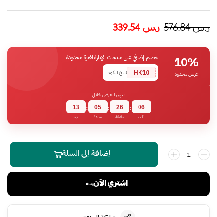
ر.س
576.84
ر.س
339.54
خصم إضافي على منتجات الإنارة لفترة محدودة
10%
HK10
نسخ الكود
عرض محدود
ينتهي العرض خلال
13
05
26
05
:
:
:
ثانية
دقيقة
ساعة
يوم
إضافة إلى السلة
اشتري الآن