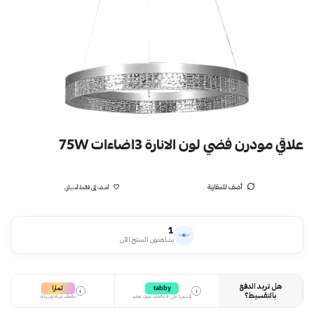
علاقي مودرن فضي لون الانارة 3اضاءات 75W
أضف للمقارنة
أضف إلى قائمة أمنياتي
1
يشاهدون المنتج الآن
هل تريد الدفع
تمارا
tabby
i
i
بالتقسيط؟
قسمها على 4 دفعات بدون تعقيد
دفعات مرنة وسهلة