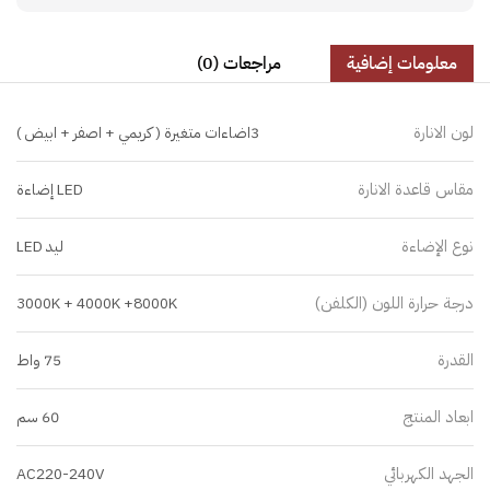
معلومات إضافية
مراجعات (0)
لون الانارة
3اضاءات متغيرة ( كريمي + اصفر + ابيض )
مقاس قاعدة الانارة
LED إضاءة
نوع الإضاءة
ليد LED
درجة حرارة اللون (الكلفن)
3000K + 4000K +8000K
القدرة
75 واط
ابعاد المنتج
60 سم
الجهد الكهربائي
AC220-240V