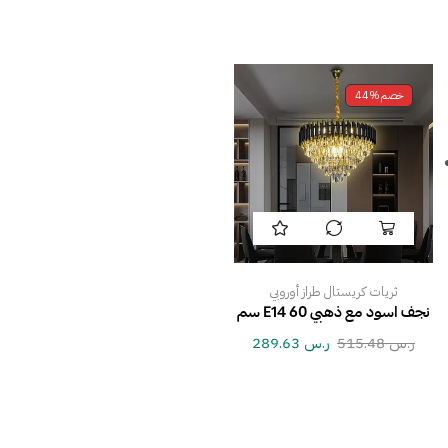
خصم
44%
ثريات كريستال طراز أوروبي
نجف اسود مع ذهبي E14 60 سم
ر.س
515.48
ر.س
289.63