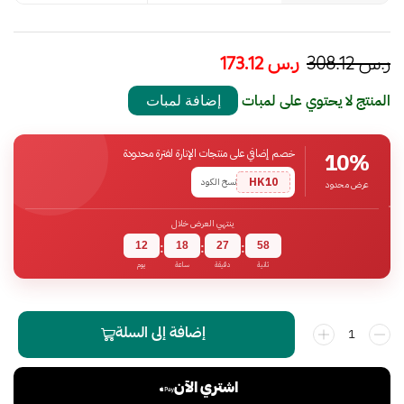
ر.س
308.12
ر.س
173.12
المنتج لا يحتوي على لمبات
إضافة لمبات
خصم إضافي على منتجات الإنارة لفترة محدودة
10%
HK10
نسخ الكود
عرض محدود
ينتهي العرض خلال
12
18
27
58
:
:
:
ثانية
دقيقة
ساعة
يوم
إضافة إلى السلة
اشتري الآن