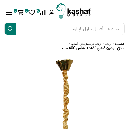
0
0
0
ابحث عن
أفضل حلول الإنارة
الرئيسية
ثريات
ثريات كريستال طراز أوروبي
علاقي مودرن ذهبي E14*5 مقاس 400 ملم