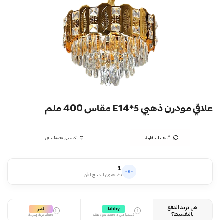
علاقي مودرن ذهبي E14*5 مقاس 400 ملم
أضف للمقارنة
أضف إلى قائمة أمنياتي
1
يشاهدون المنتج الآن
هل تريد الدفع
تمارا
tabby
i
i
بالتقسيط؟
قسمها على 4 دفعات بدون تعقيد
دفعات مرنة وسهلة