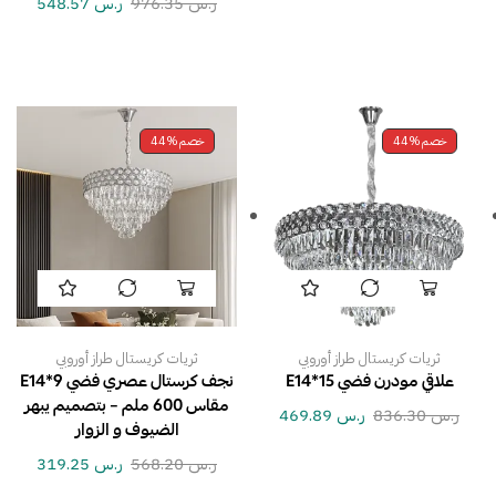
ر.س
976.35
ر.س
548.57
خصم
44%
خصم
44%
ثريات كريستال طراز أوروبي
ثريات كريستال طراز أوروبي
علاقي مودرن فضي E14*15
نجف كرستال عصري فضي E14*9
مقاس 600 ملم – بتصميم يبهر
ر.س
836.30
ر.س
469.89
الضيوف و الزوار
ر.س
568.20
ر.س
319.25