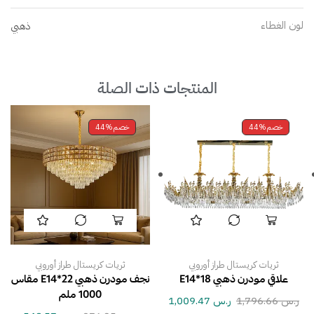
لون الغطاء
ذهبي
المنتجات ذات الصلة
خصم
44%
خصم
44%
ثريات كريستال طراز أوروبي
ثريات كريستال طراز أوروبي
علاقي مودرن ذهبي E14*18
نجف مودرن ذهبي E14*22 مقاس
1000 ملم
ر.س
1,796.66
ر.س
1,009.47