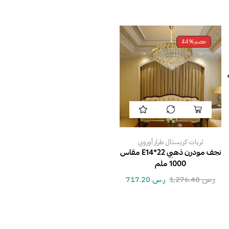
خصم
44%
ثريات كريستال طراز أوروبي
نجف مودرن ذهبي E14*22 مقاس
1000 ملم
ر.س
1,276.48
ر.س
717.20