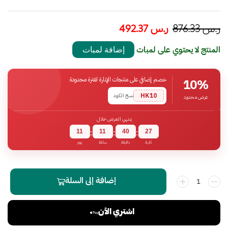
ر.س
876.33
ر.س
492.37
المنتج لا يحتوي على لمبات
إضافة لمبات
خصم إضافي على منتجات الإنارة لفترة محدودة
10%
HK10
نسخ الكود
عرض محدود
ينتهي العرض خلال
11
11
40
26
:
:
:
ثانية
دقيقة
ساعة
يوم
إضافة إلى السلة
اشتري الآن