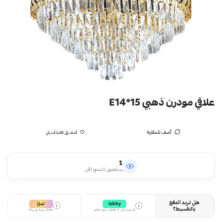
علاقي مودرن ذهبي E14*15
أضف للمقارنة
أضف إلى قائمة أمنياتي
1
يشاهدون المنتج الآن
هل تريد الدفع
تمارا
tabby
i
i
بالتقسيط؟
قسمها على 4 دفعات بدون تعقيد
دفعات مرنة وسهلة