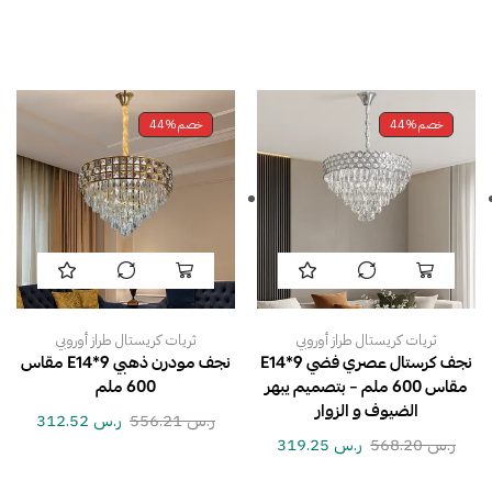
خصم
44%
خصم
44%
ثريات كريستال طراز أوروبي
ثريات كريستال طراز أوروبي
نجف كرستال عصري فضي E14*9
نجف مودرن ذهبي E14*9 مقاس
مقاس 600 ملم – بتصميم يبهر
600 ملم
الضيوف و الزوار
ر.س
556.21
ر.س
312.52
ر.س
568.20
ر.س
319.25