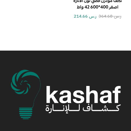
نجف مودرن فضي لون الانارة
اصفر 400*600 42 واط
ر.س
364.68
ر.س
214.66