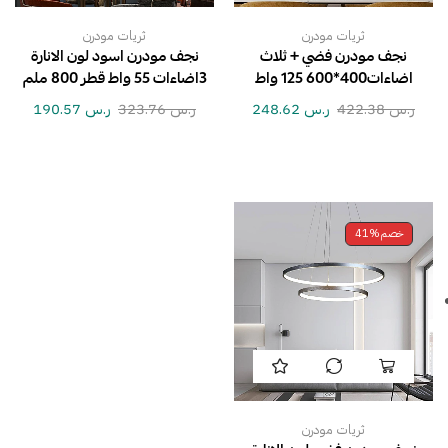
ثريات مودرن
ثريات مودرن
نجف مودرن فضي + ثلاث
نجف مودرن اسود لون الانارة
اضاءات400*600 125 واط
3اضاءات 55 واط قطر 800 ملم
ر.س
422.38
ر.س
248.62
ر.س
323.76
ر.س
190.57
خصم
41%
ثريات مودرن