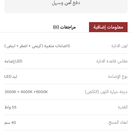
دفع
آمن
وسهل
معلومات إضافية
مراجعات (0)
لون الانارة
3اضاءات متغيرة ( كريمي + اصفر + ابيض )
مقاس قاعدة الانارة
LED إضاءة
نوع الإضاءة
ليد LED
درجة حرارة اللون (الكلفن)
3000K + 4000K +8000K
القدرة
55 واط
ابعاد المنتج
40 سم