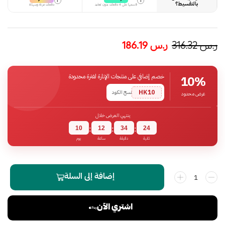
i
i
بالتقسيط؟
قسمها على 4 دفعات بدون تعقيد
دفعات مرنة وسهلة
ر.س
316.32
ر.س
186.19
خصم إضافي على منتجات الإنارة لفترة محدودة
10%
HK10
نسخ الكود
عرض محدود
ينتهي العرض خلال
10
12
34
23
:
:
:
ثانية
دقيقة
ساعة
يوم
إضافة إلى السلة
اشتري الآن