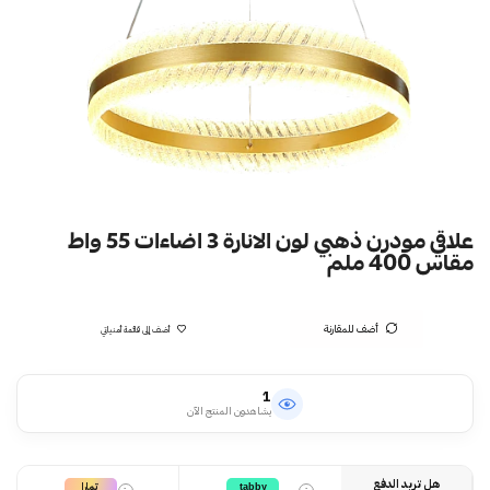
علاقي مودرن ذهبي لون الانارة 3 اضاءات 55 واط
مقاس 400 ملم
أضف للمقارنة
أضف إلى قائمة أمنياتي
1
يشاهدون المنتج الآن
هل تريد الدفع
تمارا
tabby