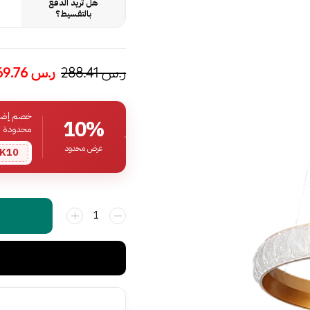
هل تريد الدفع
بالتقسيط؟
ر.س
288.41
ر.س
169.76
خصم إضافي
10%
محدودة
عرض محدود
K10