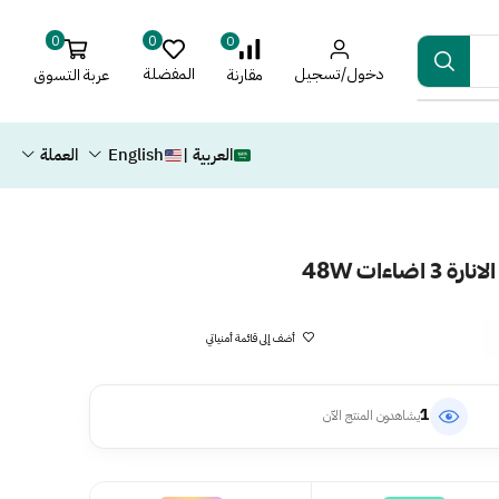
0
0
0
دخول/تسجيل
المفضلة
عربة التسوق
مقارنة
العربية |
English
العملة
اءات 48W
أضف إلى قائمة أمنياتي
1
يشاهدون المنتج الآن