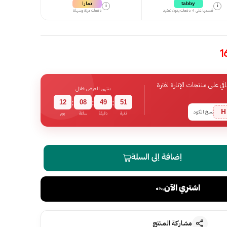
تمارا
tabby
i
i
قسمها على 4 دفعات بدون تعقيد
دفعات مرنة وسهلة
 على منتجات الإنارة لفترة
ينتهي العرض خلال
12
08
49
50
:
:
:
H
نسخ الكود
ثانية
دقيقة
ساعة
يوم
إضافة إلى السلة
اشتري الآن
مشاركة المنتج