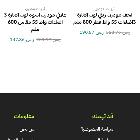
ثريات مودرن
ثريات مودرن
نجف مودرن زيتي لون الانارة
علاقي مودرن اسود لون الانارة 3
3اضاءات 55 واط قطر 800 ملم
اضاءات واط 55 مقاس 600
ملم
ر.س
323.76
ر.س
190.57
ر.س
251.19
ر.س
147.86
قد تهمك
معلومات
سياسة الخصوصية
من نحن