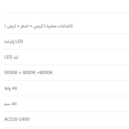
3اضاءات متغيرة ( كريمي + اصفر + ابيض )
LED إضاءة
ليد LED
3000K + 4000K +8000K
48 واط
40 سم
AC220-240V