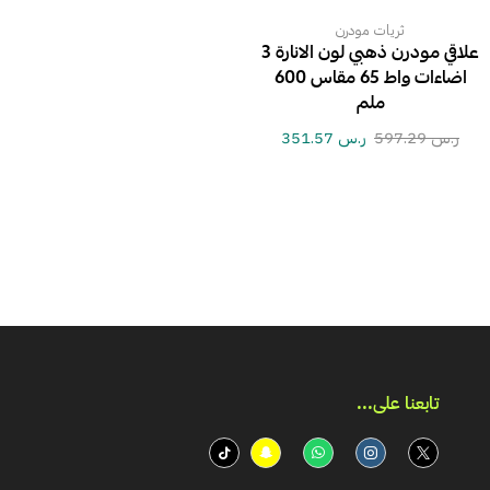
ثريات مودرن
علاقي مودرن ذهبي لون الانارة 3
اضاءات واط 65 مقاس 600
ملم
ر.س
597.29
ر.س
351.57
تابعنا على...​