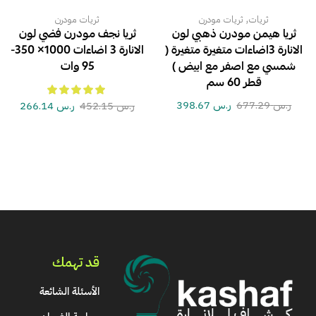
,
ثريات
ثريات مودرن
ثريات مودرن
ثريا هيمن مودرن ذهبي لون
ثريا نجف مودرن فضي لون
الانارة 3اضاءات متغيرة متغيرة (
الانارة 3 اضاءات 1000× 350-
شمسي مع اصفر مع ابيض )
95 وات
قطر 60 سم
ر.س
677.29
ر.س
398.67
ر.س
452.15
ر.س
266.14
قد تهمك
الأسئلة الشائعة