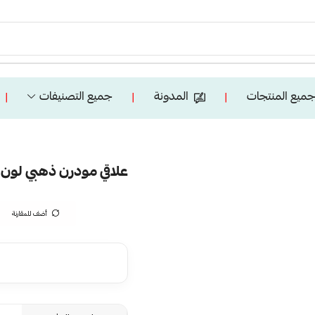
ميع المنتجات
المدونة
جميع التصنيفات
❘
❘
❘
علاقي مودرن ذهبي لون الانارة 3 اض
أضف للمقارنة