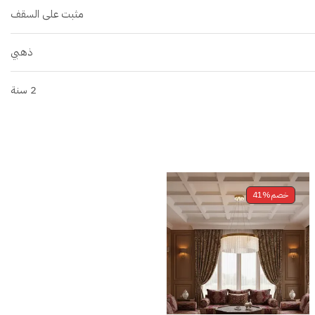
مثبت على السقف
ذهبي
2 سنة
خصم
41%